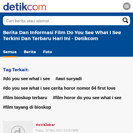
Berita Dan Informasi Film Do You See What I See
Terkini Dan Terbaru Hari Ini - Detikcom
Semua
Berita
Foto
Tag Terkait:
#do you see what i see
#awi suryadi
#do you see what i see cerita horor nomor 64 first love
#film bioskop terbaru
#film horor do you see what i see
#film tayang di bioskop
detikJabar
Rabu, 22 Mei 2024 14:30 WIB