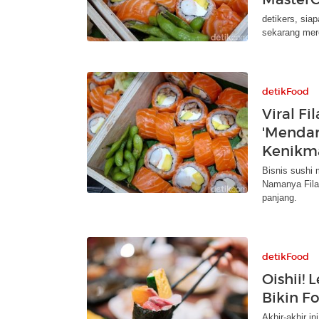
detikers, siap
sekarang mer
detikFood
Viral Fi
'Mendara
Kenikm
Bisnis sushi m
Namanya Filad
panjang.
detikFood
Oishii!
Bikin F
Akhir-akhir 