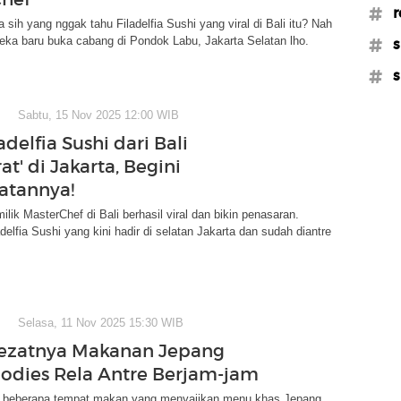
#r
a sih yang nggak tahu Filadelfia Sushi yang viral di Bali itu? Nah
eka baru buka cabang di Pondok Labu, Jakarta Selatan lho.
#s
#s
Sabtu, 15 Nov 2025 12:00 WIB
ladelfia Sushi dari Bali
t' di Jakarta, Begini
atannya!
ilik MasterChef di Bali berhasil viral dan bikin penasaran.
elfia Sushi yang kini hadir di selatan Jakarta dan sudah diantre
Selasa, 11 Nov 2025 15:30 WIB
 Lezatnya Makanan Jepang
oodies Rela Antre Berjam-jam
ini beberapa tempat makan yang menyajikan menu khas Jepang