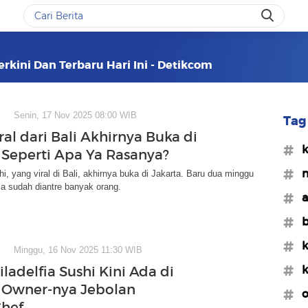
Terkini Dan Terbaru Hari Ini - Detikcom
Senin, 17 Nov 2025 08:00 WIB
Tag 
ral dari Bali Akhirnya Buka di
#k
, Seperti Apa Ya Rasanya?
#m
hi, yang viral di Bali, akhirnya buka di Jakarta. Baru dua minggu
fia sudah diantre banyak orang.
#a
#b
#k
Minggu, 16 Nov 2025 11:30 WIB
#k
iladelfia Sushi Kini Ada di
, Owner-nya Jebolan
#o
hef