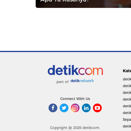
Kat
deti
part of
deti
deti
Connect With Us
deti
deti
deti
Sepa
deti
Copyright @ 2026 detikcom.