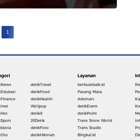
1
egori
Layanan
In
kNews
detikTravel
berbuatbaik.id
Re
kEdukasi
detikFood
Pasang Mata
Pe
kFinance
detikHealth
Adsmart
Ka
kInet
Wolipop
detikEvent
Ko
kHot
detikX
detikPoint
Me
kSport
20Detik
Trans Snow World
In
kbola
detikFoto
Trans Studio
Pr
kOto
detikHikmah
Bingkai.id
Di