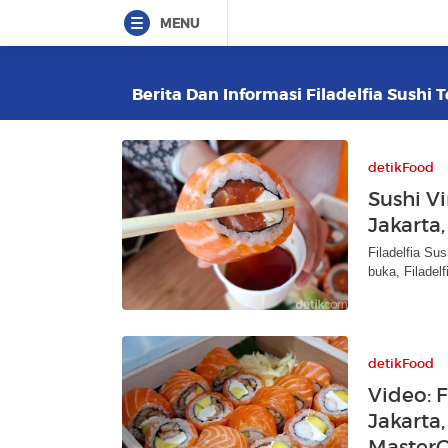
MENU
Berita Dan Informasi Filadelfia Sushi 
detikFood
Sushi Vi
Jakarta
Filadelfia Sus
buka, Filadel
detikFood
Video: F
Jakarta
MasterC