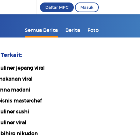
Daftar MPC
Masuk
Semua Berita
Berita
Foto
Terkait:
uliner jepang viral
akanan viral
nna madani
isnis masterchef
uliner sushi
uliner viral
bihiro nikudon