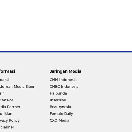
formasi
Jaringan Media
daksi
CNN Indonesia
doman Media Siber
CNBC Indonesia
rir
Haibunda
tak Pos
Insertlive
dia Partner
Beautynesia
fo Iklan
Female Daily
ivacy Policy
CXO Media
sclaimer