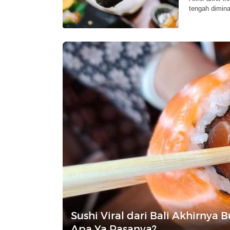
tengah dimina
Sushi Viral dari Bali Akhirnya B
Apa Ya Rasanya?