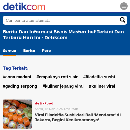
Berita Dan Informasi Bisnis Masterchef Terkini Dan
Terbaru Hari Ini - Detikcom
Semua
Berita
Foto
Tag Terkait:
#anna madani
#empuknya roti sisir
#filadelfia sushi
#gading serpong
#kuliner jepang viral
#kuliner viral
detikFood
Sabtu, 15 Nov 2025 12:00 WIB
Viral Filadelfia Sushi dari Bali 'Mendarat' di
Jakarta, Begini Kenikmatannya!