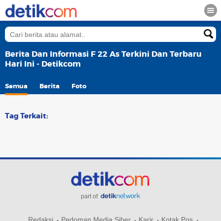
Berita Dan Informasi F 22 As Terkini Dan Terbaru
Hari Ini - Detikcom
Semua
Berita
Foto
Tag Terkait:
part of
Redaksi
Pedoman Media Siber
Karir
Kotak Pos