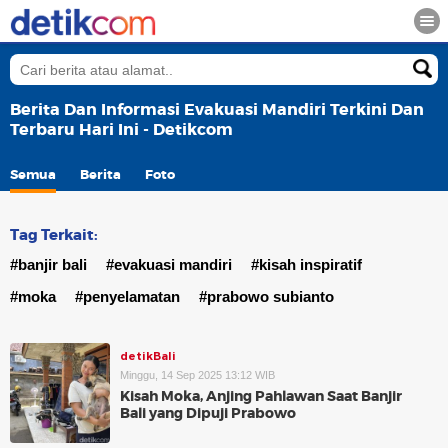
Berita Dan Informasi Evakuasi Mandiri Terkini Dan
Terbaru Hari Ini - Detikcom
Semua
Berita
Foto
Tag Terkait:
#banjir bali
#evakuasi mandiri
#kisah inspiratif
#moka
#penyelamatan
#prabowo subianto
detikBali
Minggu, 14 Sep 2025 13:12 WIB
Kisah Moka, Anjing Pahlawan Saat Banjir
Bali yang Dipuji Prabowo