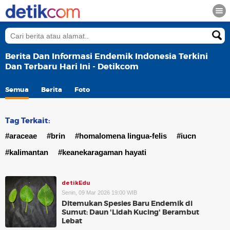
Berita Dan Informasi Endemik Indonesia Terkini
Dan Terbaru Hari Ini - Detikcom
Semua
Berita
Foto
Tag Terkait:
#araceae
#brin
#homalomena lingua-felis
#iucn
#kalimantan
#keanekaragaman hayati
detikEdu
Senin, 09 Mar 2026 19:00 WIB
Ditemukan Spesies Baru Endemik di
Sumut: Daun 'Lidah Kucing' Berambut
Lebat