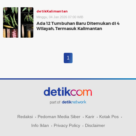
detikKalimantan
Minggu, 04 Jan 2026 07:00 WIB
Ada 12 Tumbuhan Baru Ditemukan di 4
Wilayah, Termasuk Kalimantan
1
part of
Redaksi
Pedoman Media Siber
Karir
Kotak Pos
Info Iklan
Privacy Policy
Disclaimer