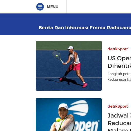
MENU
Berita Dan Informasi Emma Raducanu T
detikSport
US Open
Dihenti
Langkah peten
kedua usai k
detikSport
Jadwal 
Raducan
Malam I