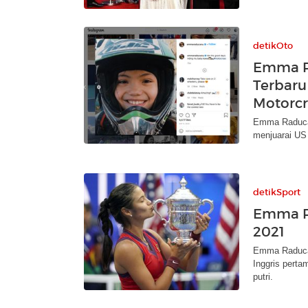
detikOto
Emma Ra
Terbaru
Motorcr
Emma Raducan
menjuarai US 
detikSport
Emma R
2021
Emma Raducan
Inggris perta
putri.