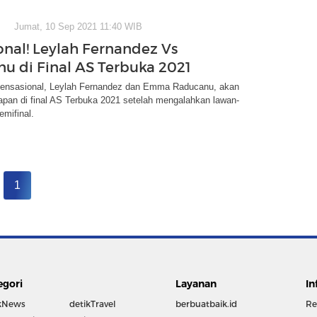
Jumat, 10 Sep 2021 11:40 WIB
onal! Leylah Fernandez Vs
u di Final AS Terbuka 2021
sensasional, Leylah Fernandez dan Emma Raducanu, akan
apan di final AS Terbuka 2021 setelah mengalahkan lawan-
emifinal.
1
egori
Layanan
In
kNews
detikTravel
berbuatbaik.id
Re