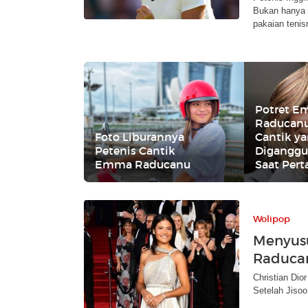
Bukan hanya p
pakaian tenis
Potret 
Raducanu
Foto Liburannya
Cantik y
Petenis Cantik
Diganggu
Emma Raducanu
Saat Per
Wolipop
Menyusu
Raducan
Christian Di
Setelah Jiso