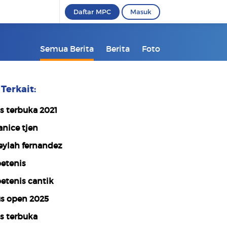
Daftar MPC
Masuk
Semua Berita
Berita
Foto
Terkait:
s terbuka 2021
anice tjen
eylah fernandez
etenis
etenis cantik
s open 2025
s terbuka