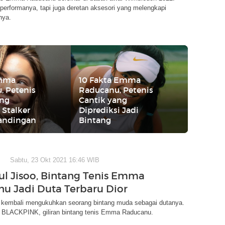
erformanya, tapi juga deretan aksesori yang melengkapi
nya.
Emma
10 Fakta Emma
, Petenis
Raducanu, Petenis
ang
Cantik yang
 Stalker
Diprediksi Jadi
tandingan
Bintang
Sabtu, 23 Okt 2021 16:46 WIB
l Jisoo, Bintang Tenis Emma
u Jadi Duta Terbaru Dior
or kembali mengukuhkan seorang bintang muda sebagai dutanya.
o BLACKPINK, giliran bintang tenis Emma Raducanu.