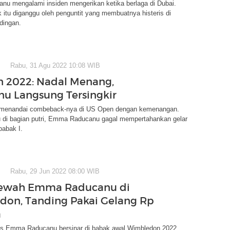
u mengalami insiden mengerikan ketika berlaga di Dubai.
k itu diganggu oleh penguntit yang membuatnya histeris di
dingan.
Rabu, 31 Agu 2022 10:08 WIB
 2022: Nadal Menang,
u Langsung Tersingkir
 menandai combeback-nya di US Open dengan kemenangan.
u di bagian putri, Emma Raducanu gagal mempertahankan gelar
babak I.
Rabu, 29 Jun 2022 08:00 WIB
ewah Emma Raducanu di
on, Tanding Pakai Gelang Rp
a
ris Emma Raducanu bersinar di babak awal Wimbledon 2022.