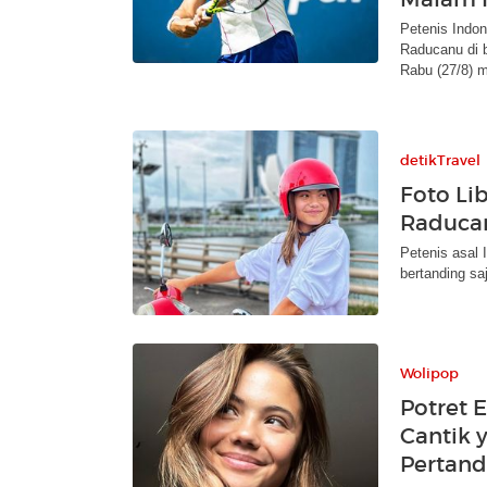
Petenis Indo
Raducanu di 
Rabu (27/8) m
detikTravel
Foto Li
Raduca
Petenis asal 
bertanding sa
Wolipop
Potret 
Cantik 
Pertand