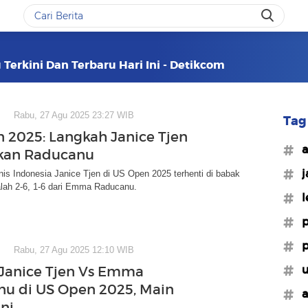
erkini Dan Terbaru Hari Ini - Detikcom
Rabu, 27 Agu 2025 23:27 WIB
Tag 
 2025: Langkah Janice Tjen
#a
kan Raducanu
#j
is Indonesia Janice Tjen di US Open 2025 terhenti di babak
alah 2-6, 1-6 dari Emma Raducanu.
#l
#p
#p
Rabu, 27 Agu 2025 12:10 WIB
#u
Janice Tjen Vs Emma
u di US Open 2025, Main
#a
ni