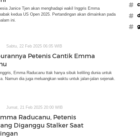
#c
nesia Janice Tjen akan menghadapi wakil Inggris Emma
babak kedua US Open 2025. Pertandingan akan dimainkan pada
#d
alam ini.
#g
Sabtu, 22 Feb 2025 06:05 WIB
burannya Petenis Cantik Emma
nu
Inggris, Emma Raducanu ttak hanya sibuk keliling dunia untuk
ja. Namun dia juga meluangkan waktu untuk jalan-jalan sejenak.
Jumat, 21 Feb 2025 20:00 WIB
Emma Raducanu, Petenis
yang Diganggu Stalker Saat
ingan