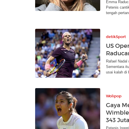
Emma Raducan
Petenis canti
tengah pertan
detikSport
US Open
Raducan
Rafael Nadal
Sementara it
usai kalah di 
Wolipop
Gaya M
Wimbled
343 Jut
Petenis Ingg