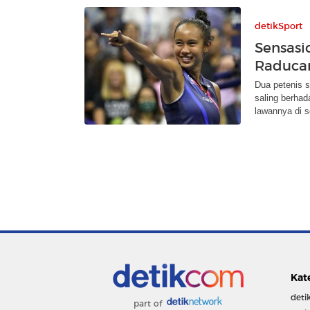
detikSport
Sensasi
Raducan
Dua petenis 
saling berhad
lawannya di s
Kat
deti
part of