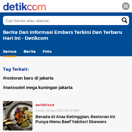
Berita Dan Informasi Embers Terkini Dan Terbaru
Hari Ini - Detikcom
Semua
Berita
Foto
Tag Terkait:
#restoran baru di jakarta
#swissotel mega kuningan jakarta
detikFood
Jumat, 29 Agu 2025 08:00 WIB
Berada di Atas Ketinggian, Restoran Ini
Punya Menu Beef Yakitori Skewers