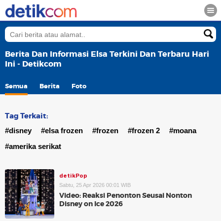
Berita Dan Informasi Elsa Terkini Dan Terbaru Hari
Ini - Detikcom
Semua
Berita
Foto
Tag Terkait:
#disney
#elsa frozen
#frozen
#frozen 2
#moana
#amerika serikat
detikPop
Sabtu, 25 Apr 2026 00:01 WIB
Video: Reaksi Penonton Seusai Nonton
Disney on Ice 2026