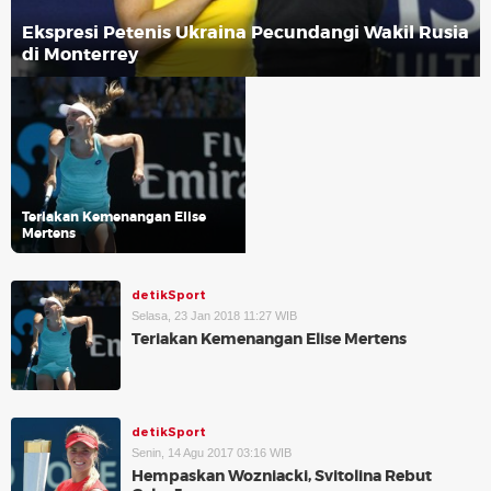
Ekspresi Petenis Ukraina Pecundangi Wakil Rusia
di Monterrey
Teriakan Kemenangan Elise
Mertens
detikSport
Selasa, 23 Jan 2018 11:27 WIB
Teriakan Kemenangan Elise Mertens
detikSport
Senin, 14 Agu 2017 03:16 WIB
Hempaskan Wozniacki, Svitolina Rebut