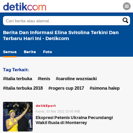
Berita Dan Informasi Elina Svitolina Terkini Dan
Terbaru Hari Ini - Detikcom
Semua
Berita
Foto
Tag Terkait:
#italia terbuka
#tenis
#caroline wozniacki
#italia terbuka 2018
#rogers cup 2017
#simona halep
detikSport
Kamis, 03 Mar 2022 10:45 WIB
Ekspresi Petenis Ukraina Pecundangi
Wakil Rusia di Monterrey