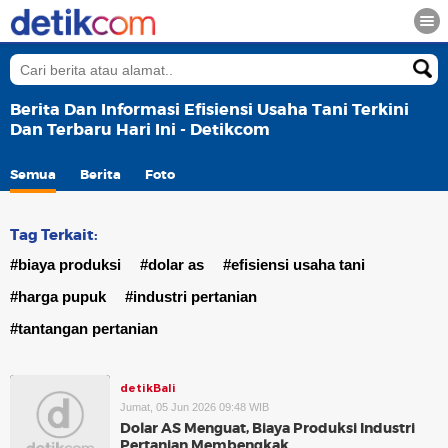
Berita Dan Informasi Efisiensi Usaha Tani Terkini
Dan Terbaru Hari Ini - Detikcom
Semua
Berita
Foto
Tag Terkait:
#biaya produksi
#dolar as
#efisiensi usaha tani
#harga pupuk
#industri pertanian
#tantangan pertanian
detikBali
Jumat, 05 Jun 2026 09:48 WIB
Dolar AS Menguat, Biaya Produksi Industri
Pertanian Membengkak