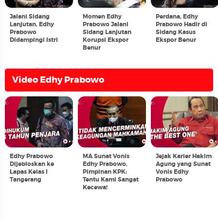
Jalani Sidang
Momen Edhy
Perdana, Edhy
Lanjutan, Edhy
Prabowo Jalani
Prabowo Hadir di
Prabowo
Sidang Lanjutan
Sidang Kasus
Didampingi Istri
Korupsi Ekspor
Ekspor Benur
Benur
Video Edhy Prabowo
Edhy Prabowo
MA Sunat Vonis
Jejak Karier Hakim
Dijebloskan ke
Edhy Prabowo,
Agung yang Sunat
Lapas Kelas I
Pimpinan KPK:
Vonis Edhy
Tangerang
Tentu Kami Sangat
Prabowo
Kecewa!