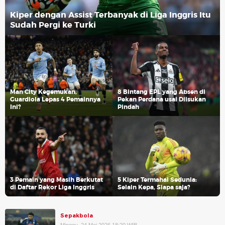
Kiper dengan Assist Terbanyak di Liga Inggris Itu
Sudah Pergi ke Turki
Man City Kegemukan,
8 Bintang EPL yang Absen di
Guardiola Lepas 4 Pemainnya
Pekan Perdana usai Diisukan
Ini?
Pindah
3 Pemain yang Masih Berkutat
5 Kiper Termahal Sedunia:
di Daftar Rekor Liga Inggris
Selain Kepa, Siapa saja?
Sepakbola