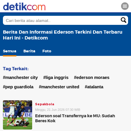
Berita Dan Informasi Ederson Terkini Dan Terbaru
Hari Ini - Detikcom
Semua
Berita
Foto
Tag Terkait:
#manchester city
#liga inggris
#ederson moraes
#pep guardiola
#manchester united
#atalanta
Sepakbola
Minggu, 21 Jun 2026 07:30 WIB
Ederson soal Transfernya ke MU: Sudah
Beres Kok