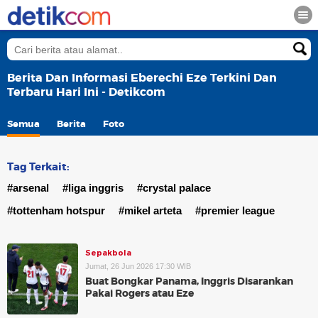
Berita Dan Informasi Eberechi Eze Terkini Dan
Terbaru Hari Ini - Detikcom
Semua
Berita
Foto
Tag Terkait:
#arsenal
#liga inggris
#crystal palace
#tottenham hotspur
#mikel arteta
#premier league
Sepakbola
Jumat, 26 Jun 2026 17:30 WIB
Buat Bongkar Panama, Inggris Disarankan
Pakai Rogers atau Eze