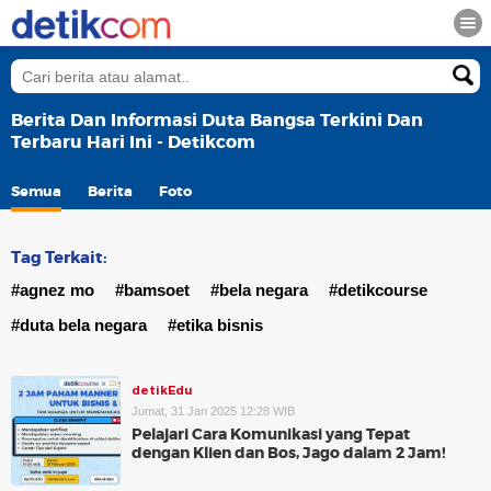
Berita Dan Informasi Duta Bangsa Terkini Dan
Terbaru Hari Ini - Detikcom
Semua
Berita
Foto
Tag Terkait:
#agnez mo
#bamsoet
#bela negara
#detikcourse
#duta bela negara
#etika bisnis
detikEdu
Jumat, 31 Jan 2025 12:28 WIB
Pelajari Cara Komunikasi yang Tepat
dengan Klien dan Bos, Jago dalam 2 Jam!