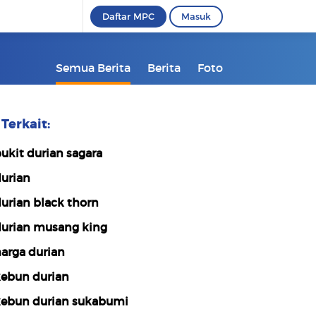
Daftar MPC
Masuk
Semua Berita
Berita
Foto
Terkait:
ukit durian sagara
urian
urian black thorn
urian musang king
arga durian
ebun durian
ebun durian sukabumi