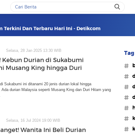
m Terkini Dan Terbaru Hari Ini - Detikcom
Selasa, 28 Jan 2025 13:30 WIB
Tag 
 Kebun Durian di Sukabumi
#b
i Musang King hingga Duri
#d
di Sukabumi ini ditanami 20 jenis durian lokal hingga
#d
 Ada durian Malaysia seperti Musang King dan Duri Hitam yang
.
#d
#h
#k
Selasa, 16 Jul 2024 19:00 WIB
#k
anget! Wanita Ini Beli Durian