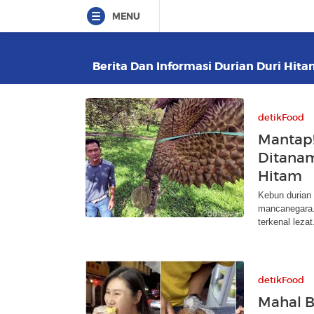
MENU
Berita Dan Informasi Durian Duri Hita
detikFood
Mantap!
Ditanam
Hitam
Kebun durian 
mancanegara.
terkenal lezat
detikFood
Mahal B