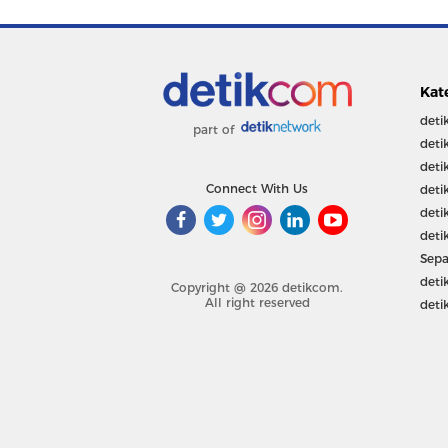
Kat
deti
part of
deti
deti
Connect With Us
deti
deti
deti
Sepa
deti
Copyright @ 2026 detikcom.
All right reserved
deti