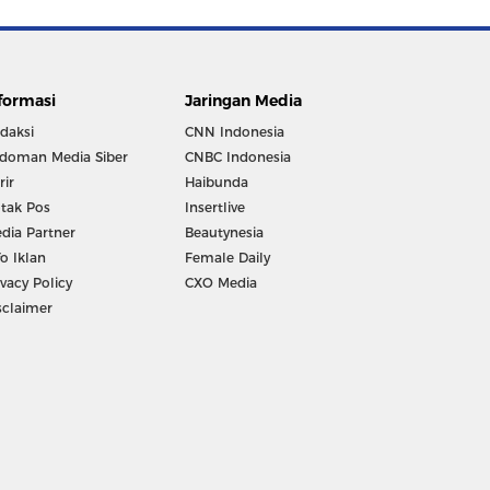
formasi
Jaringan Media
daksi
CNN Indonesia
doman Media Siber
CNBC Indonesia
rir
Haibunda
tak Pos
Insertlive
dia Partner
Beautynesia
fo Iklan
Female Daily
ivacy Policy
CXO Media
sclaimer