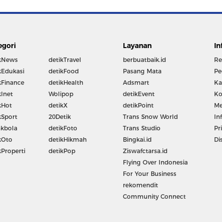
egori
Layanan
In
kNews
detikTravel
berbuatbaik.id
Re
kEdukasi
detikFood
Pasang Mata
Pe
kFinance
detikHealth
Adsmart
Ka
kInet
Wolipop
detikEvent
Ko
kHot
detikX
detikPoint
Me
kSport
20Detik
Trans Snow World
In
kbola
detikFoto
Trans Studio
Pr
kOto
detikHikmah
Bingkai.id
Di
kProperti
detikPop
Ziswafctarsa.id
Flying Over Indonesia
For Your Business
rekomendit
Community Connect