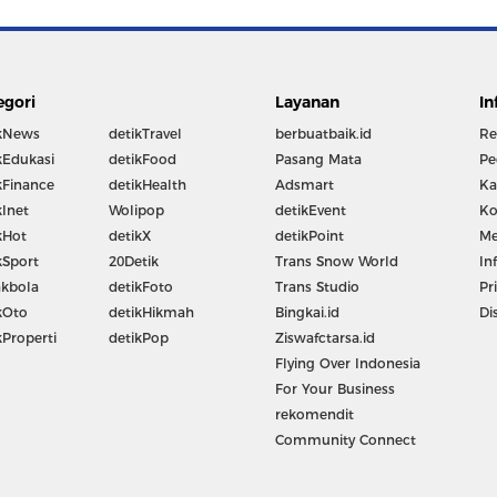
egori
Layanan
In
kNews
detikTravel
berbuatbaik.id
Re
kEdukasi
detikFood
Pasang Mata
Pe
kFinance
detikHealth
Adsmart
Ka
kInet
Wolipop
detikEvent
Ko
kHot
detikX
detikPoint
Me
kSport
20Detik
Trans Snow World
In
kbola
detikFoto
Trans Studio
Pr
kOto
detikHikmah
Bingkai.id
Di
kProperti
detikPop
Ziswafctarsa.id
Flying Over Indonesia
For Your Business
rekomendit
Community Connect