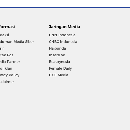
formasi
Jaringan Media
daksi
CNN Indonesia
doman Media Siber
CNBC Indonesia
rir
Haibunda
tak Pos
Insertlive
dia Partner
Beautynesia
fo Iklan
Female Daily
ivacy Policy
CXO Media
sclaimer