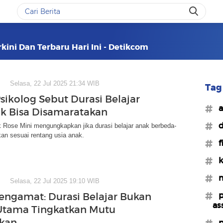
rkini Dan Terbaru Hari Ini - Detikcom
Selasa, 22 Jul 2025 21:34 WIB
Tag 
Psikolog Sebut Durasi Belajar
#a
k Bisa Disamaratakan
#d
 Rose Mini mengungkapkan jika durasi belajar anak berbeda-
kan sesuai rentang usia anak.
#f
#k
#m
Selasa, 22 Jul 2025 19:10 WIB
#p
engamat: Durasi Belajar Bukan
as
Utama Tingkatkan Mutu
kan
#p