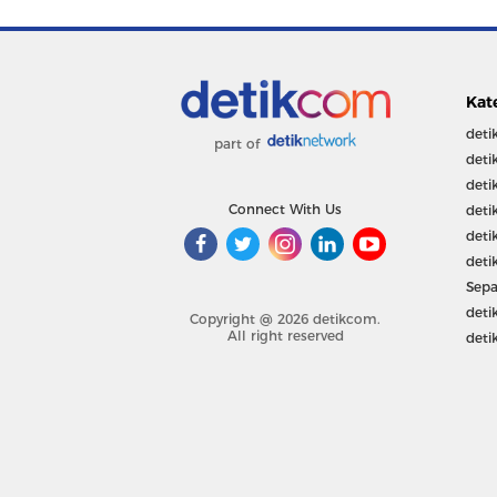
Kat
deti
part of
deti
deti
Connect With Us
deti
deti
deti
Sepa
deti
Copyright @ 2026 detikcom.
All right reserved
deti