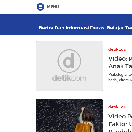
MENU
Berita Dan Informasi Durasi Belajar Te
detikEdu
Video: 
Anak Ta
Psikolog anak
beda, ditentu
detikEdu
Video P
Faktor 
Pendidi