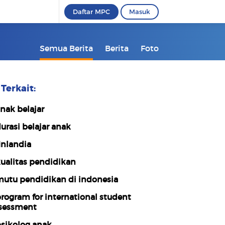
Daftar MPC
Masuk
Semua Berita
Berita
Foto
Terkait:
nak belajar
urasi belajar anak
inlandia
ualitas pendidikan
utu pendidikan di indonesia
rogram for international student
sessment
sikolog anak