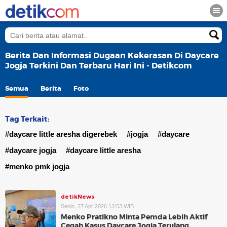
Berita Dan Informasi Dugaan Kekerasan Di Daycare
Jogja Terkini Dan Terbaru Hari Ini - Detikcom
Semua
Berita
Foto
Tag Terkait:
#daycare little aresha digerebek
#jogja
#daycare
#daycare jogja
#daycare little aresha
#menko pmk jogja
detikNews
Senin, 27 Apr 2026 13:53 WIB
Menko Pratikno Minta Pemda Lebih Aktif
Cegah Kasus Daycare Jogja Terulang