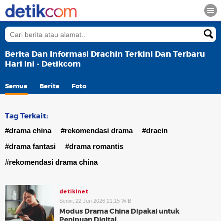
Berita Dan Informasi Drachin Terkini Dan Terbaru
Hari Ini - Detikcom
Semua
Berita
Foto
Tag Terkait:
#drama china
#rekomendasi drama
#dracin
#drama fantasi
#drama romantis
#rekomendasi drama china
detikInet
Senin, 22 Jun 2026 21:15 WIB
Modus Drama China Dipakai untuk
Penipuan Digital