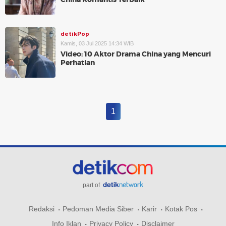
detikPop
Kamis, 03 Jul 2025 14:34 WIB
Video: 10 Aktor Drama China yang Mencuri
Perhatian
1
part of
Redaksi
Pedoman Media Siber
Karir
Kotak Pos
Info Iklan
Privacy Policy
Disclaimer