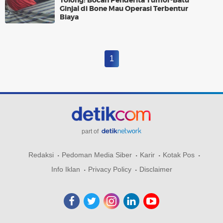
Tolong! Bocah Penderita Tumor-Batu
Ginjal di Bone Mau Operasi Terbentur
Biaya
1
part of
Redaksi
Pedoman Media Siber
Karir
Kotak Pos
Info Iklan
Privacy Policy
Disclaimer