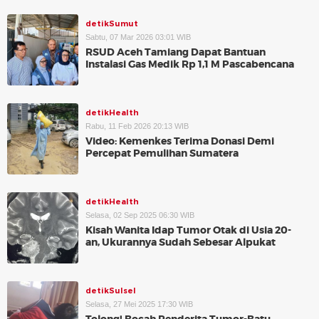
detikSumut
Sabtu, 07 Mar 2026 03:01 WIB
RSUD Aceh Tamiang Dapat Bantuan
Instalasi Gas Medik Rp 1,1 M Pascabencana
detikHealth
Rabu, 11 Feb 2026 20:13 WIB
Video: Kemenkes Terima Donasi Demi
Percepat Pemulihan Sumatera
detikHealth
Selasa, 02 Sep 2025 06:30 WIB
Kisah Wanita Idap Tumor Otak di Usia 20-
an, Ukurannya Sudah Sebesar Alpukat
detikSulsel
Selasa, 27 Mei 2025 17:30 WIB