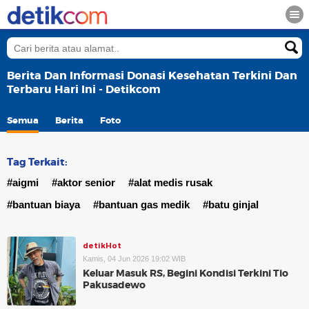
Berita Dan Informasi Donasi Kesehatan Terkini Dan
Terbaru Hari Ini - Detikcom
Semua
Berita
Foto
Tag Terkait:
#aigmi
#aktor senior
#alat medis rusak
#bantuan biaya
#bantuan gas medik
#batu ginjal
detikHot
Kamis, 04 Jun 2026 19:02 WIB
Keluar Masuk RS, Begini Kondisi Terkini Tio
Pakusadewo