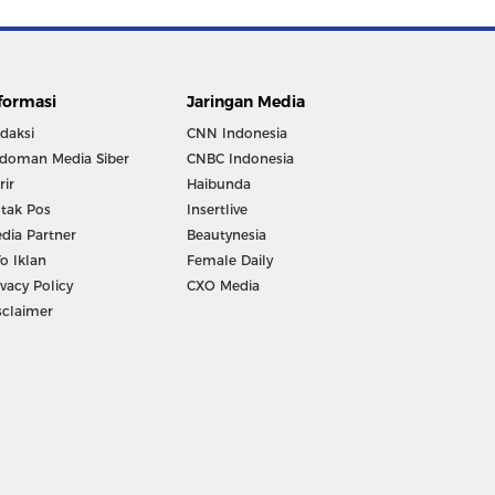
formasi
Jaringan Media
daksi
CNN Indonesia
doman Media Siber
CNBC Indonesia
rir
Haibunda
tak Pos
Insertlive
dia Partner
Beautynesia
fo Iklan
Female Daily
ivacy Policy
CXO Media
sclaimer