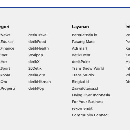
egori
Layanan
In
kNews
detikTravel
berbuatbaik.id
Re
kEdukasi
detikFood
Pasang Mata
Pe
kFinance
detikHealth
Adsmart
Ka
kInet
Wolipop
detikEvent
Ko
kHot
detikX
detikPoint
Me
kSport
20Detik
Trans Snow World
In
kbola
detikFoto
Trans Studio
Pr
kOto
detikHikmah
Bingkai.id
Di
kProperti
detikPop
Ziswafctarsa.id
Flying Over Indonesia
For Your Business
rekomendit
Community Connect