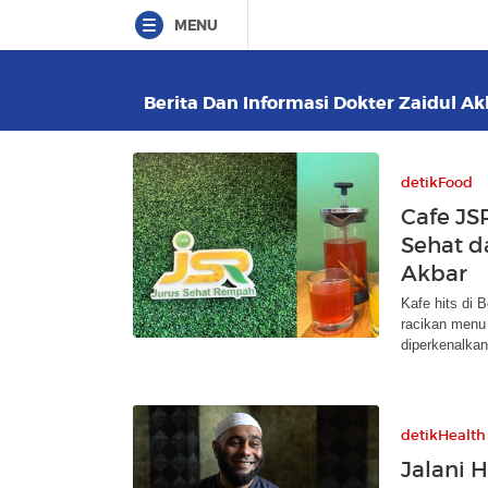
MENU
Berita Dan Informasi Dokter Zaidul Ak
detikFood
Cafe JS
Sehat d
Akbar
Kafe hits di 
racikan menu 
diperkenalka
detikHealth
Jalani 