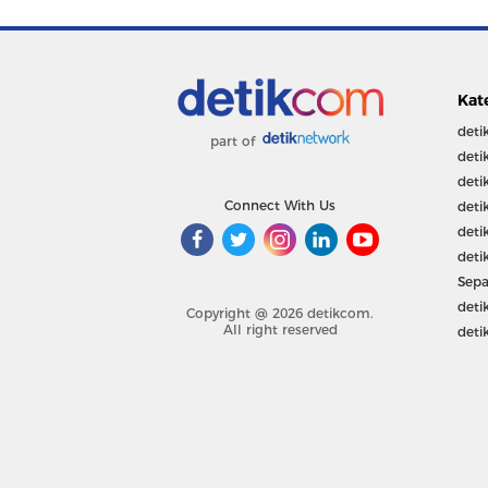
Kat
deti
part of
deti
deti
Connect With Us
deti
deti
deti
Sepa
deti
Copyright @ 2026 detikcom.
All right reserved
deti