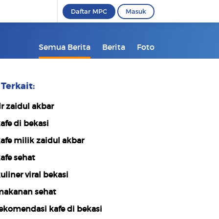
Daftar MPC
Masuk
Semua Berita
Berita
Foto
Terkait:
r zaidul akbar
afe di bekasi
afe milik zaidul akbar
afe sehat
uliner viral bekasi
akanan sehat
ekomendasi kafe di bekasi