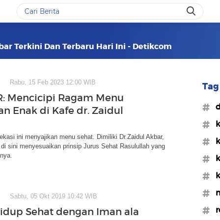
bar Terkini Dan Terbaru Hari Ini - Detikcom
Rabu, 15 Feb 2023 12:00 WIB
Tag 
R: Mencicipi Ragam Menu
#d
an Enak di Kafe dr. Zaidul
#k
Bekasi ini menyajikan menu sehat. Dimiliki Dr.Zaidul Akbar,
#k
di sini menyesuaikan prinsip Jurus Sehat Rasulullah yang
nnya.
#k
#k
#m
Sabtu, 05 Okt 2019 10:42 WIB
#r
Hidup Sehat dengan Iman ala