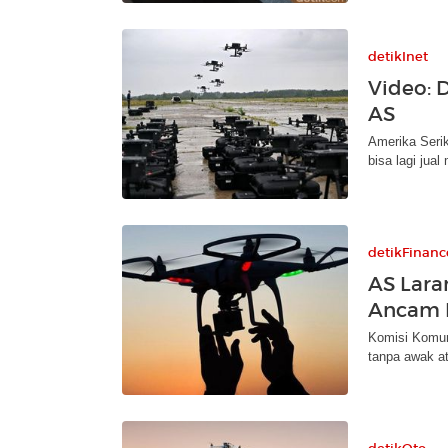
detikInet
Video: 
AS
Amerika Seri
bisa lagi jua
detikFinanc
AS Lara
Ancam 
Komisi Komun
tanpa awak at