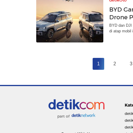
detikOto
BYD Gan
Drone P
BYD dan DJI l
di atap mobil
1
2
3
Kat
deti
part of
deti
deti