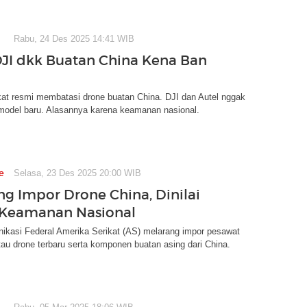
Rabu, 24 Des 2025 14:41 WIB
DJI dkk Buatan China Kena Ban
kat resmi membatasi drone buatan China. DJI dan Autel nggak
l model baru. Alasannya karena keamanan nasional.
e
Selasa, 23 Des 2025 20:00 WIB
ng Impor Drone China, Dinilai
Keamanan Nasional
ikasi Federal Amerika Serikat (AS) melarang impor pesawat
au drone terbaru serta komponen buatan asing dari China.