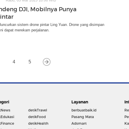
Rabu, 05 Mar 2025 18:06 WIB
deng DJI, Mobilnya Punya
intar
uncurkan sistem drone pintar Ling Yuan. Drone yang disimpan
 ini dapat merekam perjalanan.
4
5
egori
Layanan
In
kNews
detikTravel
berbuatbaik.id
Re
kEdukasi
detikFood
Pasang Mata
Pe
kFinance
detikHealth
Adsmart
Ka