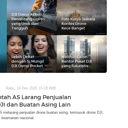
DJI Osmo Action,
Penantang GoPro
Foto Karya Jawara
yang Unik dan
Kontes Drone
Tangguh
Kece Banget
Lebih Dekat
Melihat Calon
dengan Si Mungil
Kantor Pusat DJI
DJI Osmo Pocket
yang Futuristis
Rabu, 24 Des 2025 15:18 WIB
tah AS Larang Penjualan
JI dan Buatan Asing Lain
 melarang penjualan drone buatan asing, termasuk drone DJI,
n keamanan nasional.