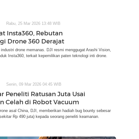
Rabu, 25 Mar 2026 13:48 WIB
at Insta360, Rebutan
gi Drone 360 Derajat
 industri drone memanas. DJI resmi menggugat Arashi Vision,
duk Insta360, terkait kepemilikan paten teknologi inti drone.
Senin, 09 Mar 2026 04:45 WIB
r Peneliti Ratusan Juta Usai
n Celah di Robot Vacuum
rone asal China, DJI, memberikan hadiah bug bounty sebesar
ekitar Rp 490 juta) kepada seorang peneliti keamanan.