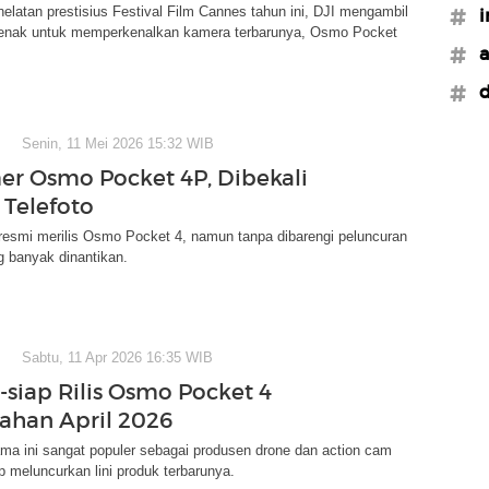
helatan prestisius Festival Film Cannes tahun ini, DJI mengambil
#i
enak untuk memperkenalkan kamera terbarunya, Osmo Pocket
#a
#d
Senin, 11 Mei 2026 15:32 WIB
er Osmo Pocket 4P, Dibekali
Telefoto
I resmi merilis Osmo Pocket 4, namun tanpa dibarengi peluncuran
g banyak dinantikan.
Sabtu, 11 Apr 2026 16:35 WIB
-siap Rilis Osmo Pocket 4
ahan April 2026
ma ini sangat populer sebagai produsen drone dan action cam
p meluncurkan lini produk terbarunya.