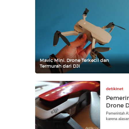
Mavic Mini, Drone Terkecil dan
Termurah dari DJI
detikInet
Pemerin
Drone D
Pemerintah AS
karena alasa