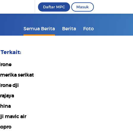
Daftar MPC
Masuk
Semua Berita
Berita
Foto
Terkait:
rone
merika serikat
rone dji
rajaya
hina
ji mavic air
opro