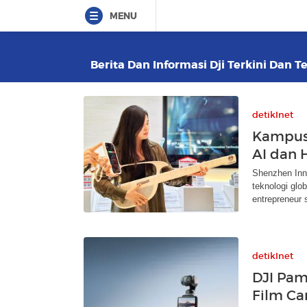
MENU
Berita Dan Informasi Dji Terkini Dan T
detikInet
Kampus 
AI dan 
Shenzhen Inno
teknologi glo
entrepreneur 
detikInet
DJI Pam
Film Ca