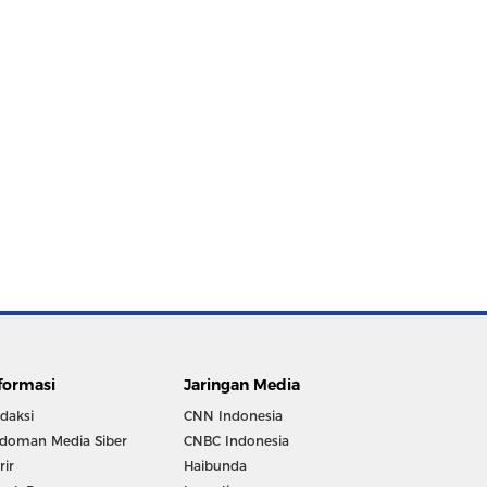
formasi
Jaringan Media
daksi
CNN Indonesia
doman Media Siber
CNBC Indonesia
rir
Haibunda