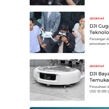
detikInet
DJI Gug
Teknolo
Persaingan di
perusahaan in
detikInet
DJI Baya
Temuka
Perusahaan d
USD 30.000 (s