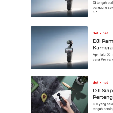
Di tengah per
panggung sej
4P.
detikInet
DJI Pam
Kamera 
April lalu DJ
versi Pro yan
detikInet
DJI Siap
Perteng
DJI yang sela
tengah bersia