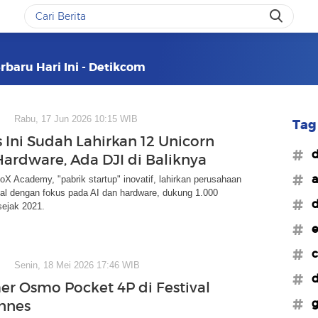
erbaru Hari Ini - Detikcom
Rabu, 17 Jun 2026 10:15 WIB
Tag 
Ini Sudah Lahirkan 12 Unicorn
#d
Hardware, Ada DJI di Baliknya
#a
X Academy, "pabrik startup" inovatif, lahirkan perusahaan
bal dengan fokus pada AI dan hardware, dukung 1.000
#d
sejak 2021.
#e
#c
Senin, 18 Mei 2026 17:46 WIB
#d
er Osmo Pocket 4P di Festival
#g
nnes