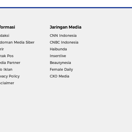
formasi
Jaringan Media
daksi
CNN Indonesia
doman Media Siber
CNBC Indonesia
rir
Haibunda
tak Pos
Insertlive
dia Partner
Beautynesia
fo Iklan
Female Daily
ivacy Policy
CXO Media
sclaimer