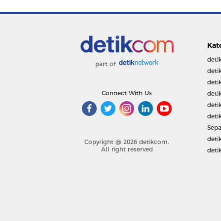
Kat
deti
part of
deti
deti
Connect With Us
deti
deti
deti
Sepa
deti
Copyright @ 2026 detikcom.
All right reserved
deti