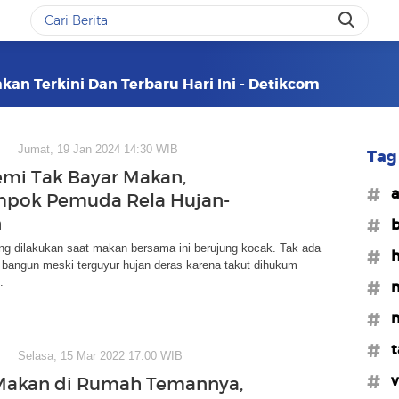
kan Terkini Dan Terbaru Hari Ini - Detikcom
Jumat, 19 Jan 2024 14:30 WIB
Tag 
Demi Tak Bayar Makan,
#a
mpok Pemuda Rela Hujan-
n
#b
ng dilakukan saat makan bersama ini berujung kocak. Tak ada
#h
 bangun meski terguyur hujan deras karena takut dihukum
.
#
#m
#t
Selasa, 15 Mar 2022 17:00 WIB
#v
Makan di Rumah Temannya,