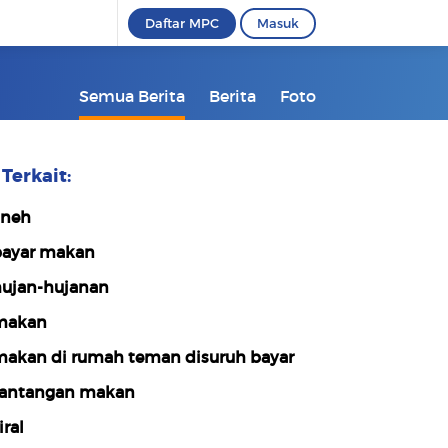
Daftar MPC
Masuk
Semua Berita
Berita
Foto
Terkait:
neh
ayar makan
ujan-hujanan
makan
akan di rumah teman disuruh bayar
antangan makan
iral