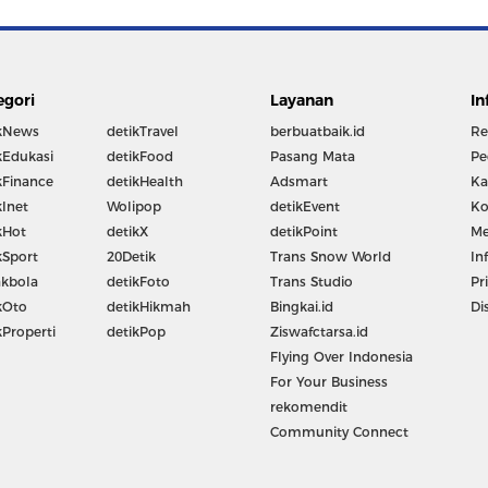
egori
Layanan
In
kNews
detikTravel
berbuatbaik.id
Re
kEdukasi
detikFood
Pasang Mata
Pe
kFinance
detikHealth
Adsmart
Ka
kInet
Wolipop
detikEvent
Ko
kHot
detikX
detikPoint
Me
kSport
20Detik
Trans Snow World
In
kbola
detikFoto
Trans Studio
Pr
kOto
detikHikmah
Bingkai.id
Di
kProperti
detikPop
Ziswafctarsa.id
Flying Over Indonesia
For Your Business
rekomendit
Community Connect