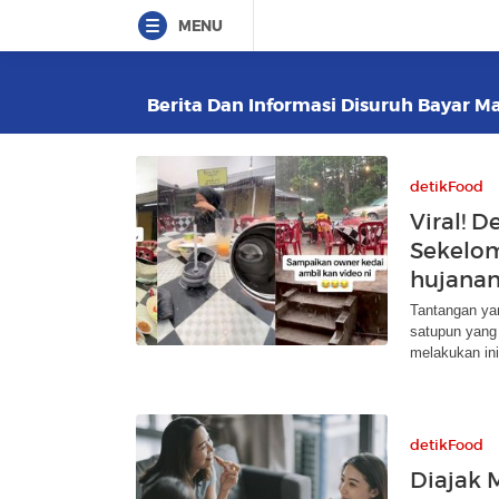
MENU
Berita Dan Informasi Disuruh Bayar Ma
detikFood
Viral! 
Sekelo
hujana
Tantangan ya
satupun yang
melakukan ini
detikFood
Diajak 