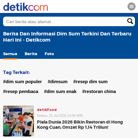
Berita Dan Informasi Dim Sum Terkini Dan Terbaru
Hari Ini - Detikcom
Semua
Berita
Foto
Tag Terkait:
#dim sum populer
#dimsum
#resep dim sum
#resep pembaca
#dim sum enak
#restoran china
detikFood
Selasa, 21 Jul 2026 14:00 WIB
Piala Dunia 2026 Bikin Restoran di Hong
Kong Cuan, Omzet Rp 1,14 Triliun!