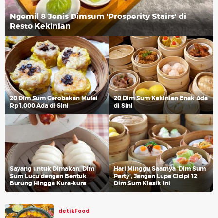
Ngemil 8 Jenis Dimsum 'Prosperity Stairs' di
Resto Kekinian
20 Dim Sum Gerobakan Mulai
20 Dim Sum Kekinian Enak Ada
Rp 1.000 Ada di Sini
di Sini
Sayang untuk Dimakan, Dim
Hari Minggu Saatnya 'Dim Sum
Sum Lucu dengan Bentuk
Party', Jangan Lupa Cicipi 12
Burung Hingga Kura-kura
Dim Sum Klasik Ini
detikFood