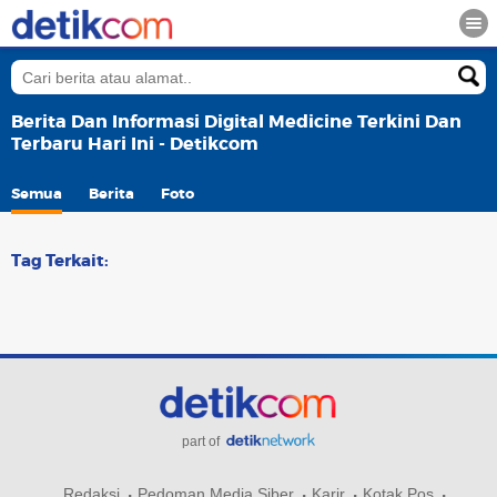
Berita Dan Informasi Digital Medicine Terkini Dan
Terbaru Hari Ini - Detikcom
Semua
Berita
Foto
Tag Terkait:
part of
Redaksi
Pedoman Media Siber
Karir
Kotak Pos