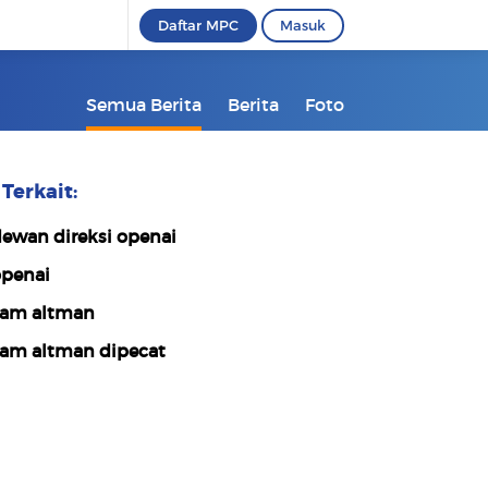
Daftar MPC
Masuk
Semua Berita
Berita
Foto
Terkait:
ewan direksi openai
penai
am altman
am altman dipecat