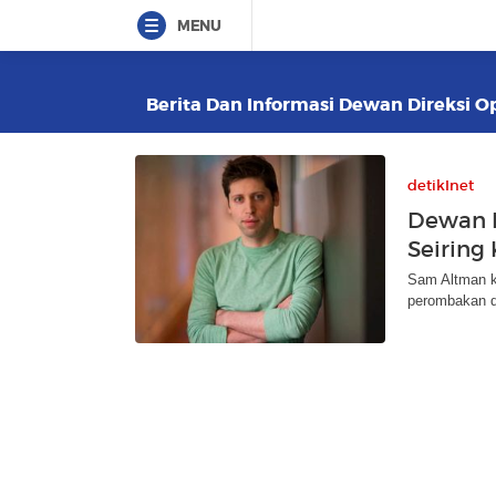
MENU
Berita Dan Informasi Dewan Direksi Op
detikInet
Dewan D
Seiring
Sam Altman k
perombakan d