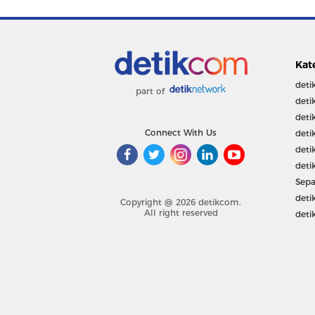
Kat
deti
part of
deti
deti
Connect With Us
deti
deti
deti
Sepa
deti
Copyright @ 2026 detikcom.
All right reserved
deti