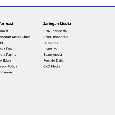
formasi
Jaringan Media
daksi
CNN Indonesia
doman Media Siber
CNBC Indonesia
rir
Haibunda
tak Pos
Insertlive
dia Partner
Beautynesia
fo Iklan
Female Daily
ivacy Policy
CXO Media
sclaimer