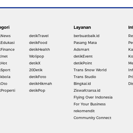
egori
Layanan
In
kNews
detikTravel
berbuatbaik.id
Re
kEdukasi
detikFood
Pasang Mata
Pe
kFinance
detikHealth
Adsmart
Ka
kInet
Wolipop
detikEvent
Ko
kHot
detikX
detikPoint
Me
kSport
20Detik
Trans Snow World
In
kbola
detikFoto
Trans Studio
Pr
kOto
detikHikmah
Bingkai.id
Di
kProperti
detikPop
Ziswafctarsa.id
Flying Over Indonesia
For Your Business
rekomendit
Community Connect