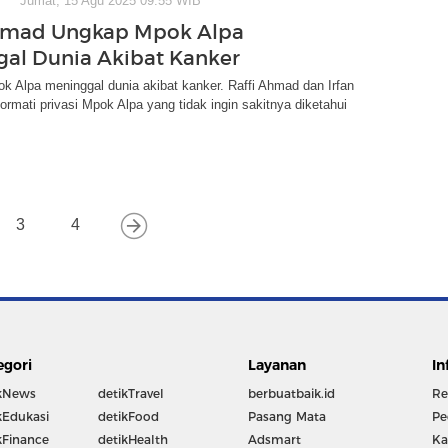
Jumat, 15 Agu 2025 09:55 WIB
Ahmad Ungkap Mpok Alpa
al Dunia Akibat Kanker
k Alpa meninggal dunia akibat kanker. Raffi Ahmad dan Irfan
mati privasi Mpok Alpa yang tidak ingin sakitnya diketahui
3
4
egori
Layanan
In
kNews
detikTravel
berbuatbaik.id
Re
kEdukasi
detikFood
Pasang Mata
Pe
kFinance
detikHealth
Adsmart
Ka