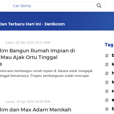
Dan Terbaru Hari Ini - Detikcom
Sabtu, 02 Mei 2026 14:01 WIB
Tag 
lim Bangun Rumah Impian di
#b
, Mau Ajak Ortu Tinggal
a
#k
erencana membangun rumah impian di Jakarta untuk mengajak
#h
 tinggal bersamanya. Progres pembangunan sudah mencapai
#k
#s
#a
Jumat, 10 Apr 2026 09:00 WIB
#b
alim dan Max Adam Menikah