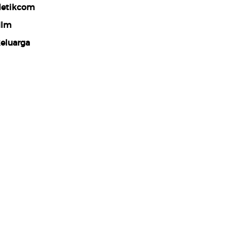
etikcom
ilm
eluarga