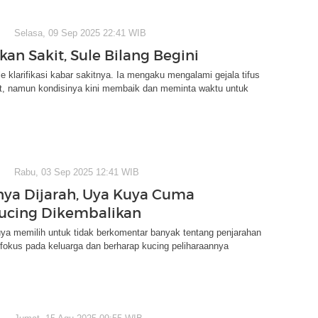
Selasa, 09 Sep 2025 22:41 WIB
an Sakit, Sule Bilang Begini
 klarifikasi kabar sakitnya. Ia mengaku mengalami gejala tifus
t, namun kondisinya kini membaik dan meminta waktu untuk
Rabu, 03 Sep 2025 12:41 WIB
a Dijarah, Uya Kuya Cuma
ucing Dikembalikan
ya memilih untuk tidak berkomentar banyak tentang penjarahan
fokus pada keluarga dan berharap kucing peliharaannya