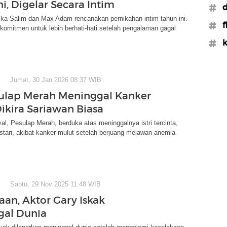
i, Digelar Secara Intim
#d
ka Salim dan Max Adam rencanakan pernikahan intim tahun ini.
#f
omitmen untuk lebih berhati-hati setelah pengalaman gagal
#k
Jumat, 30 Jan 2026 08:37 WIB
esulap Merah Meninggal Kanker
Dikira Sariawan Biasa
al, Pesulap Merah, berduka atas meninggalnya istri tercinta,
tari, akibat kanker mulut setelah berjuang melawan anemia
Sabtu, 29 Nov 2025 11:48 WIB
aan, Aktor Gary Iskak
gal Dunia