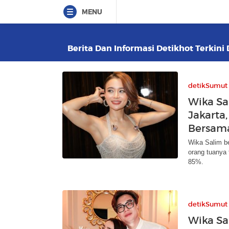
MENU
Berita Dan Informasi Detikhot Terkini 
detikSumut
Wika Sa
Jakarta
Bersam
Wika Salim b
orang tuanya
85%.
detikSumut
Wika S