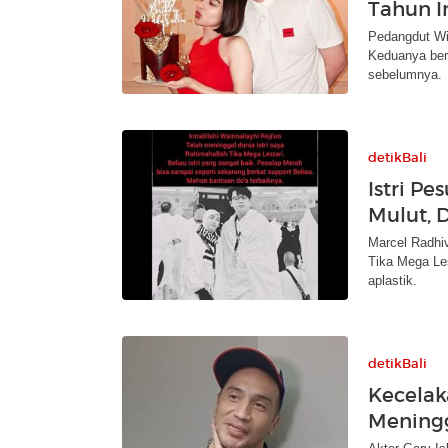
Tahun In
Pedangdut Wi
Keduanya berk
sebelumnya.
detikBali
Istri P
Mulut, 
Marcel Radhiv
Tika Mega Les
aplastik.
detikBali
Kecelak
Mening