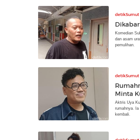
detikSumut
Dikabark
Komedian Sule
dan asam ura
pemulihan.
detikSumut
Rumahny
Minta K
Aktris Uya Ku
rumahnya. Ia 
kembali.