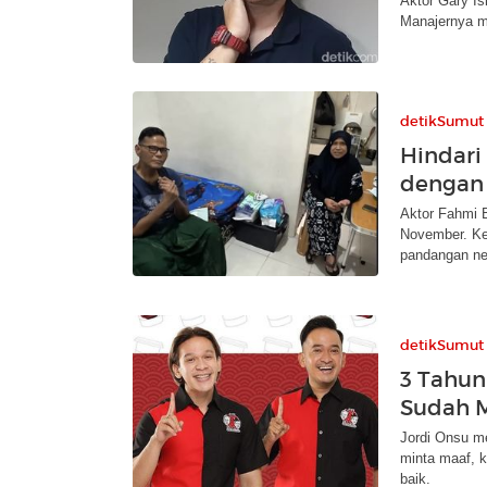
Aktor Gary Is
Manajernya me
detikSumut
Hindari
dengan 
Aktor Fahmi B
November. Kep
pandangan neg
detikSumut
3 Tahun
Sudah M
Jordi Onsu m
minta maaf, k
baik.