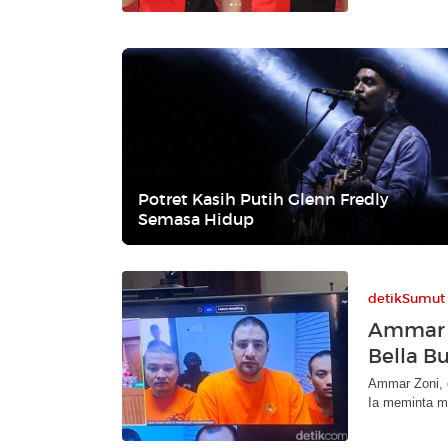
Potret Kasih Putih Glenn Fredly
Semasa Hidup
detikSumut
Ammar Z
Bella B
Ammar Zoni, 
Ia meminta ma