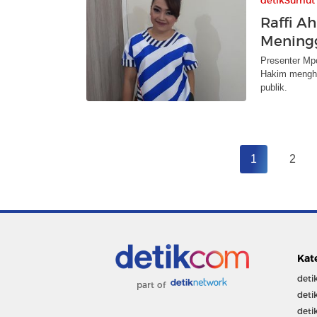
detikSumut
Raffi 
Meningg
Presenter Mpo
Hakim menghor
publik.
1
2
Kat
deti
part of
deti
deti