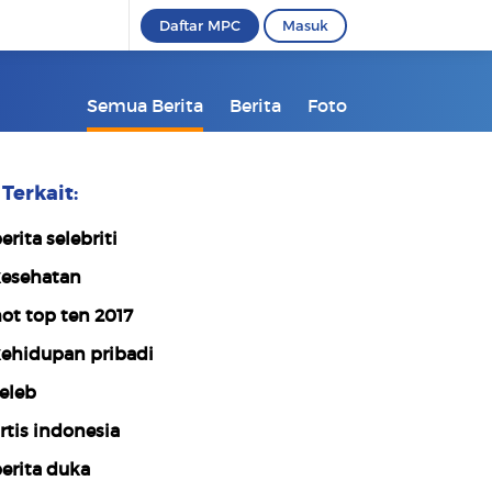
Daftar MPC
Masuk
Semua Berita
Berita
Foto
Terkait:
erita selebriti
esehatan
ot top ten 2017
ehidupan pribadi
eleb
rtis indonesia
erita duka