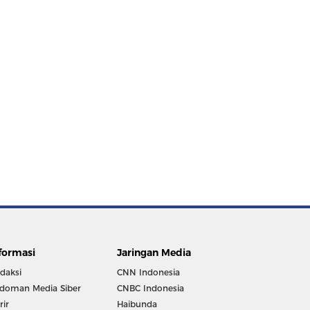
formasi
Jaringan Media
daksi
CNN Indonesia
doman Media Siber
CNBC Indonesia
rir
Haibunda