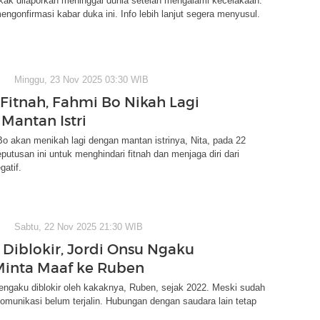
kak dilaporkan meninggal dunia setelah mengalami kecelakaan.
ngonfirmasi kabar duka ini. Info lebih lanjut segera menyusul.
Minggu, 23 Nov 2025 03:30 WIB
 Fitnah, Fahmi Bo Nikah Lagi
Mantan Istri
o akan menikah lagi dengan mantan istrinya, Nita, pada 22
utusan ini untuk menghindari fitnah dan menjaga diri dari
atif.
Sabtu, 22 Nov 2025 21:30 WIB
 Diblokir, Jordi Onsu Ngaku
inta Maaf ke Ruben
engaku diblokir oleh kakaknya, Ruben, sejak 2022. Meski sudah
omunikasi belum terjalin. Hubungan dengan saudara lain tetap