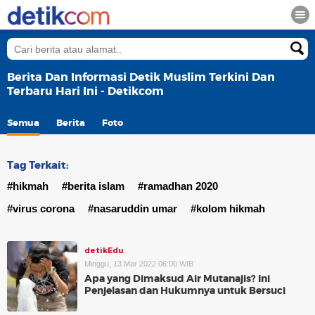
Berita Dan Informasi Detik Muslim Terkini Dan
Terbaru Hari Ini - Detikcom
Semua
Berita
Foto
Tag Terkait:
#hikmah
#berita islam
#ramadhan 2020
#virus corona
#nasaruddin umar
#kolom hikmah
detikEdu
Minggu, 13 Mar 2022 06:00 WIB
Apa yang Dimaksud Air Mutanajis? Ini
Penjelasan dan Hukumnya untuk Bersuci