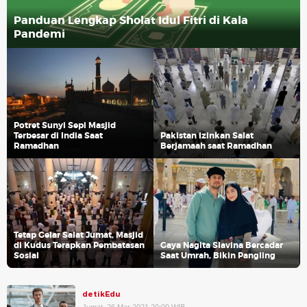
Panduan Lengkap Sholat Idul Fitri di Kala
Pandemi
Potret Sunyi Sepi Masjid
Terbesar di India Saat
Pakistan Izinkan Salat
Ramadhan
Berjamaah saat Ramadhan
Tetap Gelar Salat Jumat, Masjid
di Kudus Terapkan Pembatasan
Gaya Nagita Slavina Bercadar
Sosial
Saat Umrah, Bikin Pangling
detikEdu