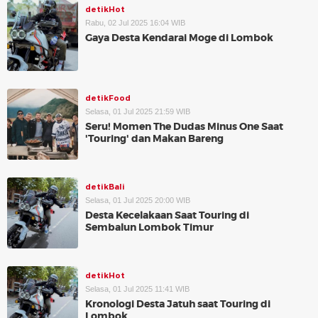
detikHot
Rabu, 02 Jul 2025 16:04 WIB
Gaya Desta Kendarai Moge di Lombok
detikFood
Selasa, 01 Jul 2025 21:59 WIB
Seru! Momen The Dudas Minus One Saat
'Touring' dan Makan Bareng
detikBali
Selasa, 01 Jul 2025 20:00 WIB
Desta Kecelakaan Saat Touring di
Sembalun Lombok Timur
detikHot
Selasa, 01 Jul 2025 11:41 WIB
Kronologi Desta Jatuh saat Touring di
Lombok