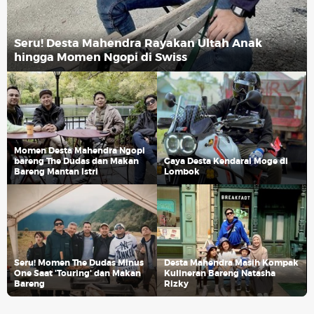
Seru! Desta Mahendra Rayakan Ultah Anak
hingga Momen Ngopi di Swiss
Momen Desta Mahendra Ngopi
bareng The Dudas dan Makan
Gaya Desta Kendarai Moge di
Bareng Mantan Istri
Lombok
Seru! Momen The Dudas Minus
Desta Mahendra Masih Kompak
One Saat 'Touring' dan Makan
Kulineran Bareng Natasha
Bareng
Rizky