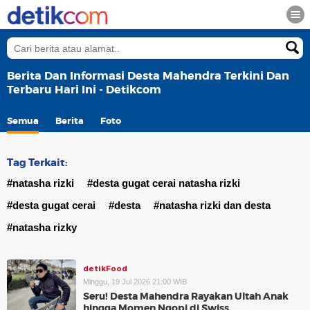
Berita Dan Informasi Desta Mahendra Terkini Dan
Terbaru Hari Ini - Detikcom
Semua
Berita
Foto
Tag Terkait:
#natasha rizki
#desta gugat cerai natasha rizki
#desta gugat cerai
#desta
#natasha rizki dan desta
#natasha rizky
detikFood
Minggu, 19 Jul 2026 21:00 WIB
Seru! Desta Mahendra Rayakan Ultah Anak
hingga Momen Ngopi di Swiss