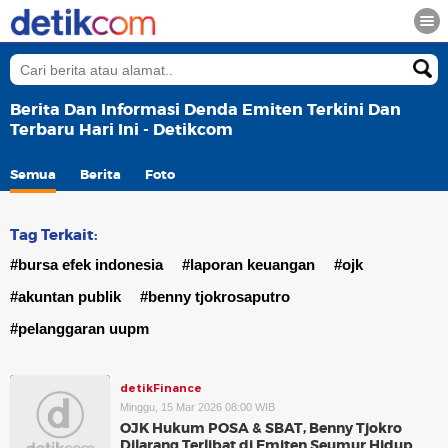
Berita Dan Informasi Denda Emiten Terkini Dan
Terbaru Hari Ini - Detikcom
Semua
Berita
Foto
Tag Terkait:
#bursa efek indonesia
#laporan keuangan
#ojk
#akuntan publik
#benny tjokrosaputro
#pelanggaran uupm
detikFinance
Minggu, 15 Mar 2026 08:00 WIB
OJK Hukum POSA & SBAT, Benny Tjokro
Dilarang Terlibat di Emiten Seumur Hidup