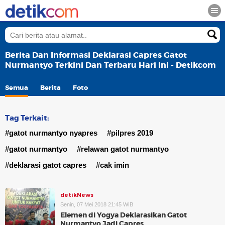
Berita Dan Informasi Deklarasi Capres Gatot
Nurmantyo Terkini Dan Terbaru Hari Ini - Detikcom
Semua
Berita
Foto
Tag Terkait:
#gatot nurmantyo nyapres
#pilpres 2019
#gatot nurmantyo
#relawan gatot nurmantyo
#deklarasi gatot capres
#cak imin
detikNews
Senin, 07 Mei 2018 21:45 WIB
Elemen di Yogya Deklarasikan Gatot
Nurmantyo Jadi Capres