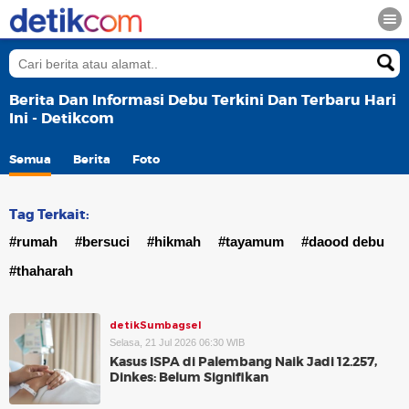
Berita Dan Informasi Debu Terkini Dan Terbaru Hari
Ini - Detikcom
Semua
Berita
Foto
Tag Terkait:
#rumah
#bersuci
#hikmah
#tayamum
#daood debu
#thaharah
detikSumbagsel
Selasa, 21 Jul 2026 06:30 WIB
Kasus ISPA di Palembang Naik Jadi 12.257,
Dinkes: Belum Signifikan