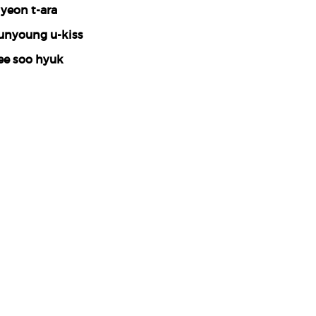
iyeon t-ara
unyoung u-kiss
ee soo hyuk