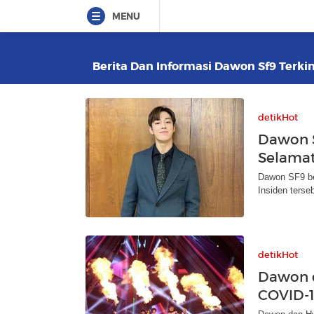
MENU
Berita Dan Informasi Dawon Sf9 Terkin
detikHot
Dawon S
Selamat
Dawon SF9 be
Insiden terseb
detikHot
Dawon d
COVID-