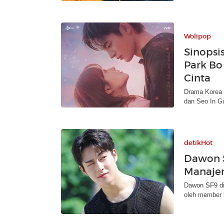
Wolipop
Sinopsi
Park Bo
Cinta
Drama Korea 
dan Seo In Gu
detikHot
Dawon S
Manaje
Dawon SF9 di
oleh member 