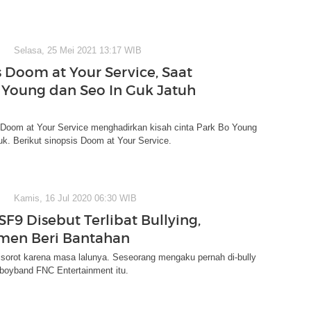
Selasa, 25 Mei 2021 13:17 WIB
s Doom at Your Service, Saat
 Young dan Seo In Guk Jatuh
Doom at Your Service menghadirkan kisah cinta Park Bo Young
k. Berikut sinopsis Doom at Your Service.
Kamis, 16 Jul 2020 06:30 WIB
F9 Disebut Terlibat Bullying,
men Beri Bantahan
sorot karena masa lalunya. Seseorang mengaku pernah di-bully
boyband FNC Entertainment itu.