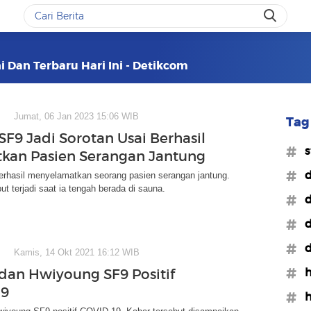
i Dan Terbaru Hari Ini - Detikcom
Jumat, 06 Jan 2023 15:06 WIB
Tag 
F9 Jadi Sorotan Usai Berhasil
#s
kan Pasien Serangan Jantung
#d
rhasil menyelamatkan seorang pasien serangan jantung.
ut terjadi saat ia tengah berada di sauna.
#d
#d
#d
Kamis, 14 Okt 2021 16:12 WIB
#h
an Hwiyoung SF9 Positif
19
#h