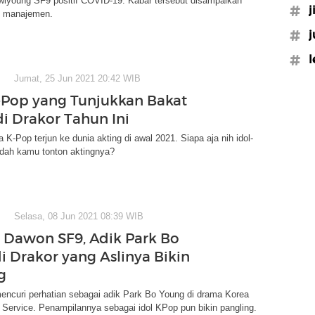
iyoung SF9 positif COVID-19. Kabar tersebut disampaikan
#j
h manajemen.
#j
#l
Jumat, 25 Jun 2021 20:42 WIB
K-Pop yang Tunjukkan Bakat
di Drakor Tahun Ini
 K-Pop terjun ke dunia akting di awal 2021. Siapa aja nih idol-
udah kamu tonton aktingnya?
Selasa, 08 Jun 2021 08:39 WIB
t Dawon SF9, Adik Park Bo
i Drakor yang Aslinya Bikin
g
ncuri perhatian sebagai adik Park Bo Young di drama Korea
Service. Penampilannya sebagai idol KPop pun bikin pangling.