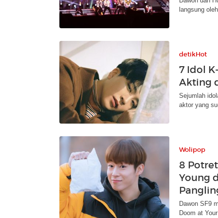
Dawon dan Hw
langsung ole
detikHot
7 Idol 
Akting 
Sejumlah idola
aktor yang s
Wolipop
8 Potre
Young d
Panglin
Dawon SF9 me
Doom at Your 