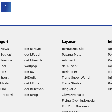
1
egori
Layanan
In
kNews
detikTravel
berbuatbaik.id
Re
kEdukasi
detikFood
Pasang Mata
Pe
kFinance
detikHealth
Adsmart
Ka
kInet
Wolipop
detikEvent
Ko
kHot
detikX
detikPoint
Me
kSport
20Detik
Trans Snow World
In
kbola
detikFoto
Trans Studio
Pr
kOto
detikHikmah
Bingkai.id
Di
kProperti
detikPop
Ziswafctarsa.id
Flying Over Indonesia
For Your Business