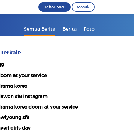
Daftar MPC
Masuk
Semua Berita
Berita
Foto
Terkait:
f9
oom at your service
rama korea
awon sf9 instagram
rama korea doom at your service
wiyoung sf9
yeri girls day