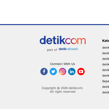
Kat
deti
part of
deti
deti
Connect With Us
deti
deti
deti
Sepa
deti
Copyright @ 2026 detikcom.
All right reserved
deti