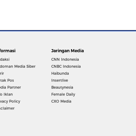
formasi
Jaringan Media
daksi
CNN Indonesia
doman Media Siber
CNBC Indonesia
rir
Haibunda
tak Pos
Insertlive
dia Partner
Beautynesia
fo Iklan
Female Daily
ivacy Policy
CXO Media
sclaimer