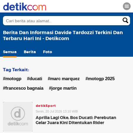
Berita Dan Informasi Davide Tardozzi Terkini Dan
Terbaru Hari Ini - Detikcom
Semua
Berita
Foto
Tag Terkait:
#motogp
#ducati
#marc marquez
#motogp 2025
#francesco bagnaia
#jorge martin
detikSport
Senin, 20 Jul 2026 13:10 WIB
Aprilia Lagi Oke, Bos Ducati: Perebutan
Gelar Juara Kini Ditentukan Rider