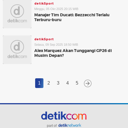
detikSport
Minggu, 05 Okt 2025 20:15 WIB
Manajer Tim Ducati: Bezzecchi Terlalu
Terburu-buru
detikSport
Selasa, 09 Sep 2025 18:50 WIB
Alex Marquez Akan Tunggangi GP26 di
Musim Depan?
1
2
3
4
5
part of