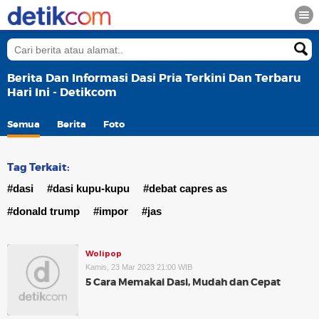
Berita Dan Informasi Dasi Pria Terkini Dan Terbaru
Hari Ini - Detikcom
Semua
Berita
Foto
Tag Terkait:
#dasi
#dasi kupu-kupu
#debat capres as
#donald trump
#impor
#jas
Wolipop
Kamis, 23 Mar 2023 21:00 WIB
5 Cara Memakai Dasi, Mudah dan Cepat