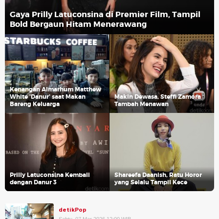
Gaya Prilly Latuconsina di Premier Film, Tampil
Bold Bergaun Hitam Menerawang
Kenangan Almarhum Matthew
White 'Danur' saat Makan
Makin Dewasa, Steffi Zamora
Bareng Keluarga
Tambah Menawan
Prilly Latuconsina Kembali
Shareefa Daanish, Ratu Horor
dengan Danur 3
yang Selalu Tampil Kece
detikPop