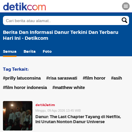
Berita Dan Informasi Danur Terkini Dan Terbaru
Hari Ini - Detikcom
Semua
Berita
Foto
Tag Terkait:
#prilly latuconsina
#risa saraswati
#film horor
#asih
#film horor indonesia
#matthew white
detikJatim
Minggu, 09 Agu 2026 13:45 WIB
Danur: The Last Chapter Tayang di Netflix,
Ini Urutan Nonton Danur Universe