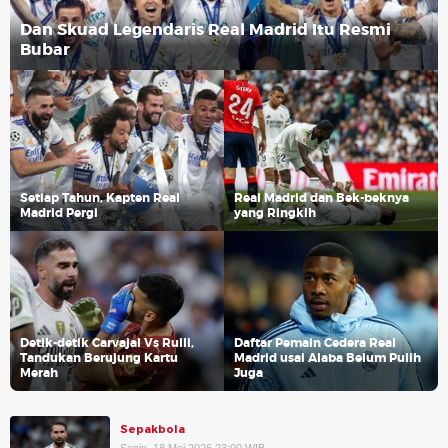
Dan Skuad Legendaris Real Madrid Itu Resmi
Bubar
Setiap Tahun, Kapten Real
Real Madrid dan Bek-beknya
Madrid Pergi
yang Ringkih
Detik-detik Carvajal Vs Rulli,
Daftar Pemain Cedera Real
Tandukan Berujung Kartu
Madrid usai Alaba Belum Pulih
Merah
Juga
Sepakbola