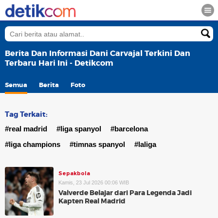
Berita Dan Informasi Dani Carvajal Terkini Dan
Terbaru Hari Ini - Detikcom
Semua
Berita
Foto
Tag Terkait:
#real madrid
#liga spanyol
#barcelona
#liga champions
#timnas spanyol
#laliga
Sepakbola
Kamis, 23 Jul 2026 00:06 WIB
Valverde Belajar dari Para Legenda Jadi
Kapten Real Madrid