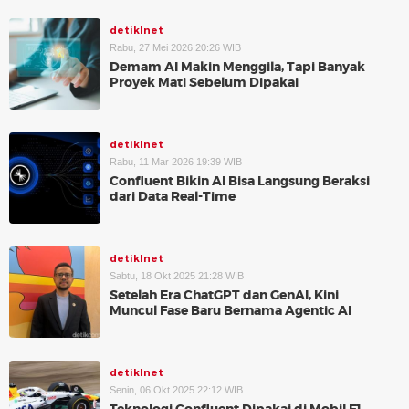
detikInet
Rabu, 27 Mei 2026 20:26 WIB
Demam AI Makin Menggila, Tapi Banyak
Proyek Mati Sebelum Dipakai
detikInet
Rabu, 11 Mar 2026 19:39 WIB
Confluent Bikin AI Bisa Langsung Beraksi
dari Data Real-Time
detikInet
Sabtu, 18 Okt 2025 21:28 WIB
Setelah Era ChatGPT dan GenAI, Kini
Muncul Fase Baru Bernama Agentic AI
detikInet
Senin, 06 Okt 2025 22:12 WIB