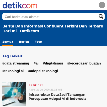
Berita Dan Informasi Confluent Terkini Dan Terbaru
Hari Ini - Detikcom
Semua
Berita
Foto
Tag Terkait:
#data streaming
#ai
#digitalisasi
#kecerdasan buatan
#teknologi ai
#adopsi teknologi
detikInet
Rabu, 29 Jul 2026 21:02 WIB
Infrastruktur Data Jadi Tantangan
Percepatan Adopsi AI di Indonesia