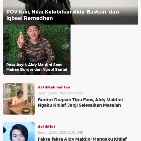
POV Kiki, Nilai Kelebihan Aldy, Bastian, dan
Iqbaal Ramadhan
Pose Asyik Aldy Maldini Saat
Makan Burger dan Ngopi Santai
detikKalimantan
Senin, 12 Mei 2025 14:00 WIB
Buntut Dugaan Tipu Fans, Aldy Maldini
Ngaku Khilaf-Janji Selesaikan Masalah
detikHot
Senin, 12 Mei 2025 11:01 WIB
Fakta-fakta Aldy Maldini Mengaku Khilaf