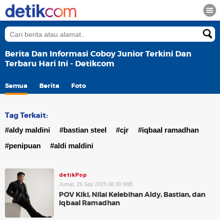
Berita Dan Informasi Coboy Junior Terkini Dan
Terbaru Hari Ini - Detikcom
Semua
Berita
Foto
Tag Terkait:
#aldy maldini
#bastian steel
#cjr
#iqbaal ramadhan
#penipuan
#aldi maldini
detikPop
Jumat, 26 Sep 2025 06:30 WIB
POV Kiki, Nilai Kelebihan Aldy, Bastian, dan
Iqbaal Ramadhan