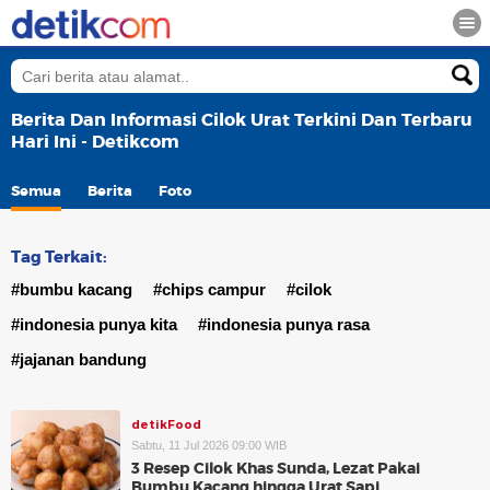
Berita Dan Informasi Cilok Urat Terkini Dan Terbaru
Hari Ini - Detikcom
Semua
Berita
Foto
Tag Terkait:
#bumbu kacang
#chips campur
#cilok
#indonesia punya kita
#indonesia punya rasa
#jajanan bandung
detikFood
Sabtu, 11 Jul 2026 09:00 WIB
3 Resep Cilok Khas Sunda, Lezat Pakai
Bumbu Kacang hingga Urat Sapi