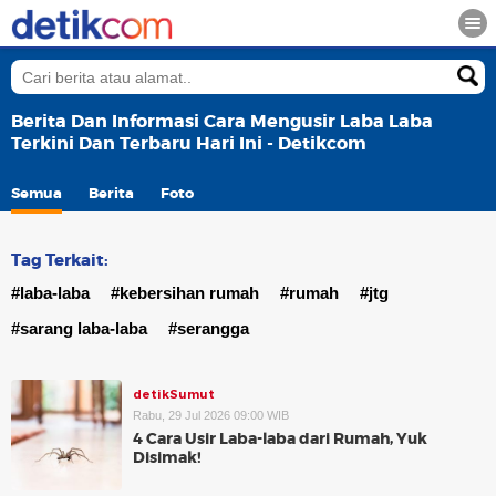
Berita Dan Informasi Cara Mengusir Laba Laba
Terkini Dan Terbaru Hari Ini - Detikcom
Semua
Berita
Foto
Tag Terkait:
#laba-laba
#kebersihan rumah
#rumah
#jtg
#sarang laba-laba
#serangga
detikSumut
Rabu, 29 Jul 2026 09:00 WIB
4 Cara Usir Laba-laba dari Rumah, Yuk
Disimak!