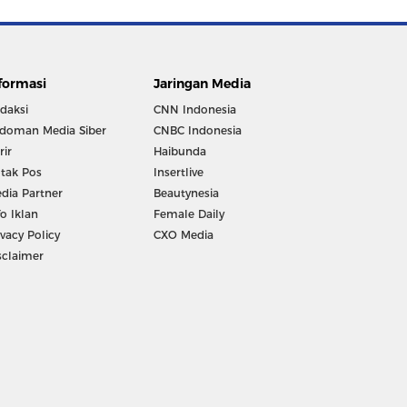
formasi
Jaringan Media
daksi
CNN Indonesia
doman Media Siber
CNBC Indonesia
rir
Haibunda
tak Pos
Insertlive
dia Partner
Beautynesia
fo Iklan
Female Daily
ivacy Policy
CXO Media
sclaimer