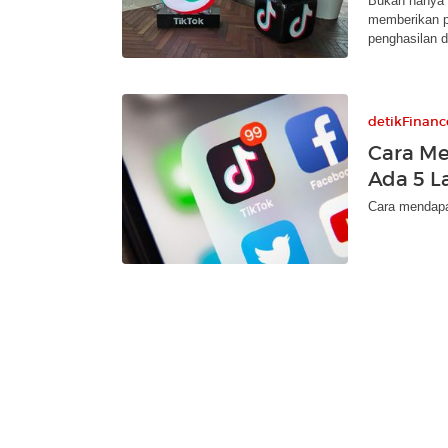
Bukan hanya m
memberikan p
penghasilan d
detikFinanc
Cara Me
Ada 5 L
Cara mendapat