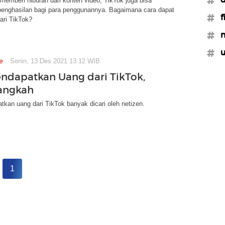
emberi hiburan dari konten video, TikTok juga bisa
enghasilan bagi para penggunannya. Bagaimana cara dapat
#f
ari TikTok?
#m
#u
e
Senin, 13 Des 2021 13:12 WIB
ndapatkan Uang dari TikTok,
angkah
kan uang dari TikTok banyak dicari oleh netizen.
1