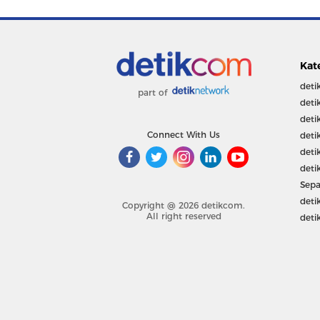
Kat
deti
part of
deti
deti
Connect With Us
deti
deti
deti
Sepa
deti
Copyright @ 2026 detikcom.
All right reserved
deti