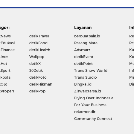
egori
Layanan
In
kNews
detikTravel
berbuatbaik.id
Re
kEdukasi
detikFood
Pasang Mata
Pe
kFinance
detikHealth
Adsmart
Ka
kInet
Wolipop
detikEvent
Ko
kHot
detikX
detikPoint
Me
kSport
20Detik
Trans Snow World
In
kbola
detikFoto
Trans Studio
Pr
kOto
detikHikmah
Bingkai.id
Di
kProperti
detikPop
Ziswafctarsa.id
Flying Over Indonesia
For Your Business
rekomendit
Community Connect