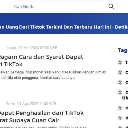
 Uang Dari Tiktok Terkini Dan Terbaru Hari Ini - Det
Jumat, 22 Mar 2024 07:00 WIB
Tag 
Ragam Cara dan Syarat Dapat
#t
i TikTok
#c
rkan berbagai fitur monetisasi yang disesuaikan dengan jumlah
 dimiliki oleh pengguna. Berikut cara-caranya.
#c
#c
ti
Senin, 01 Agu 2022 11:40 WIB
#c
Dapat Penghasilan dari TikTok
#d
rat Supaya Cuan Cair
#d