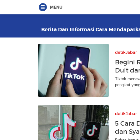
MENU
Berita Dan Informasi Cara Mendapatkan
detikJabar
Begini 
Duit dar
Tiktok menawa
pengikut yang
detikJabar
5 Cara 
dan Sya