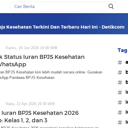
pjs Kesehatan Terkini Dan Terbaru Hari Ini - Detikcom
Kamis, 18 Jun 2026 19:00 WIB
Tag 
k Status Iuran BPJS Kesehatan
#a
WhatsApp
#b
uran BPJS Kesehatan kini lebih mudah secara online. Gunakan
tsApp Pandawa BPJS Kesehatan.
#b
#i
#i
Rabu, 22 Apr 2026 19:30 WIB
#i
 Iuran BPJS Kesehatan 2026
 Kelas 1, 2, dan 3
#i