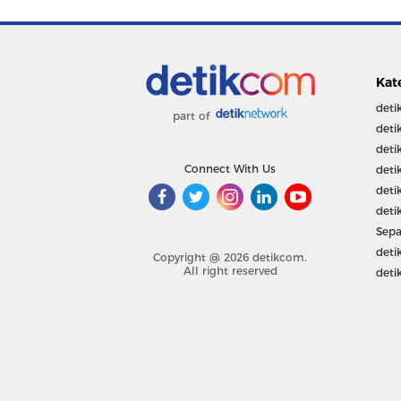
Kat
deti
part of
deti
deti
Connect With Us
deti
deti
deti
Sepa
deti
Copyright @ 2026 detikcom.
All right reserved
deti