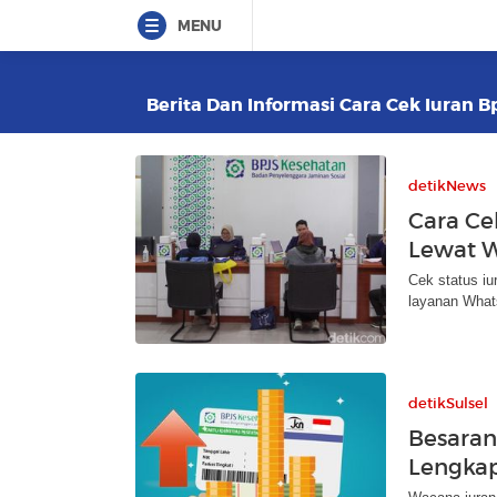
MENU
Berita Dan Informasi Cara Cek Iuran B
detikNews
Cara Ce
Lewat 
Cek status i
layanan Wha
detikSulsel
Besaran
Lengkap: