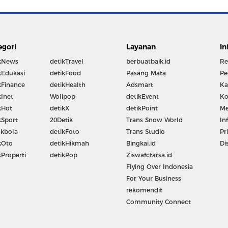
egori
Layanan
In
kNews
detikTravel
berbuatbaik.id
Re
kEdukasi
detikFood
Pasang Mata
Pe
kFinance
detikHealth
Adsmart
Ka
kInet
Wolipop
detikEvent
Ko
kHot
detikX
detikPoint
Me
kSport
20Detik
Trans Snow World
In
kbola
detikFoto
Trans Studio
Pr
kOto
detikHikmah
Bingkai.id
Di
kProperti
detikPop
Ziswafctarsa.id
Flying Over Indonesia
For Your Business
rekomendit
Community Connect