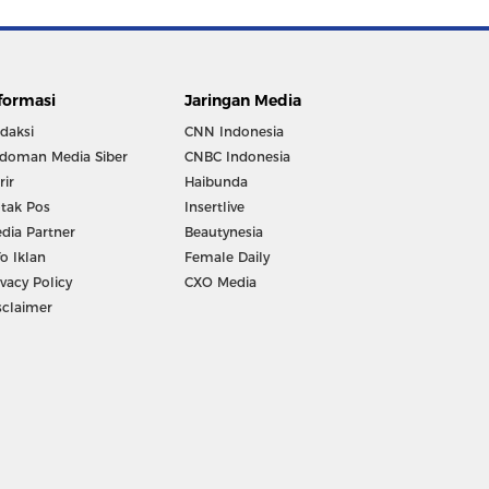
formasi
Jaringan Media
daksi
CNN Indonesia
doman Media Siber
CNBC Indonesia
rir
Haibunda
tak Pos
Insertlive
dia Partner
Beautynesia
fo Iklan
Female Daily
ivacy Policy
CXO Media
sclaimer