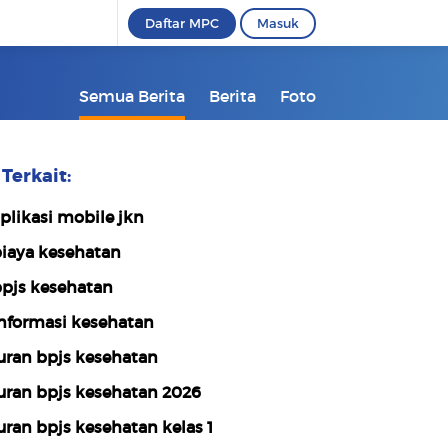
Daftar MPC
Masuk
Semua Berita
Berita
Foto
Terkait:
plikasi mobile jkn
iaya kesehatan
pjs kesehatan
nformasi kesehatan
uran bpjs kesehatan
uran bpjs kesehatan 2026
uran bpjs kesehatan kelas 1