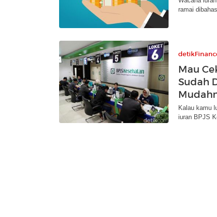
Wacana iuran
ramai dibahas
detikFinanc
Mau Cek
Sudah D
Mudah
Kalau kamu lu
iuran BPJS K