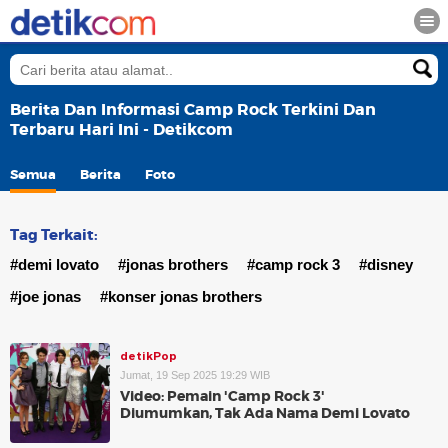
Berita Dan Informasi Camp Rock Terkini Dan
Terbaru Hari Ini - Detikcom
Semua
Berita
Foto
Tag Terkait:
#demi lovato
#jonas brothers
#camp rock 3
#disney
#joe jonas
#konser jonas brothers
detikPop
Jumat, 19 Sep 2025 19:29 WIB
Video: Pemain 'Camp Rock 3'
Diumumkan, Tak Ada Nama Demi Lovato