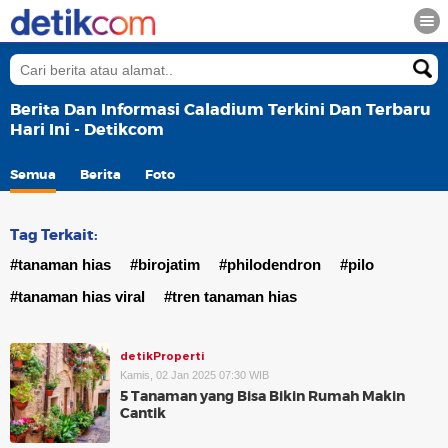
Berita Dan Informasi Caladium Terkini Dan Terbaru
Hari Ini - Detikcom
Semua
Berita
Foto
Tag Terkait:
#tanaman hias
#birojatim
#philodendron
#pilo
#tanaman hias viral
#tren tanaman hias
detikProperti
Kamis, 02 Jan 2025 07:30 WIB
5 Tanaman yang Bisa Bikin Rumah Makin
Cantik