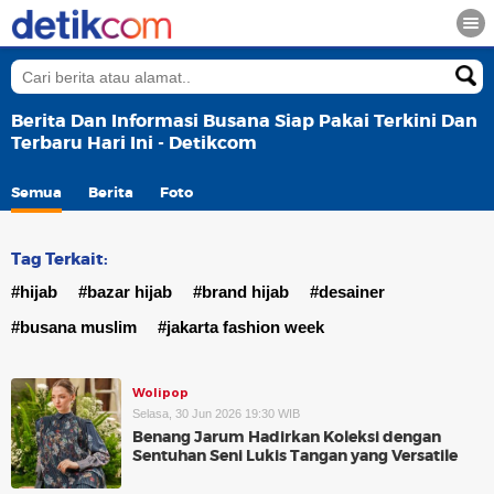
Berita Dan Informasi Busana Siap Pakai Terkini Dan
Terbaru Hari Ini - Detikcom
Semua
Berita
Foto
Tag Terkait:
#hijab
#bazar hijab
#brand hijab
#desainer
#busana muslim
#jakarta fashion week
Wolipop
Selasa, 30 Jun 2026 19:30 WIB
Benang Jarum Hadirkan Koleksi dengan
Sentuhan Seni Lukis Tangan yang Versatile