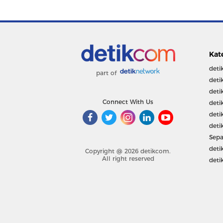
Kat
deti
part of
deti
deti
Connect With Us
deti
deti
deti
Sepa
deti
Copyright @ 2026 detikcom.
All right reserved
deti