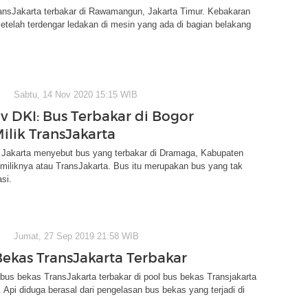
ansJakarta terbakar di Rawamangun, Jakarta Timur. Kebakaran
 setelah terdengar ledakan di mesin yang ada di bagian belakang
Sabtu, 14 Nov 2020 15:15 WIB
 DKI: Bus Terbakar di Bogor
ilik TransJakarta
Jakarta menyebut bus yang terbakar di Dramaga, Kabupaten
miliknya atau TransJakarta. Bus itu merupakan bus yang tak
asi.
Jumat, 27 Sep 2019 21:58 WIB
Bekas TransJakarta Terbakar
us bekas TransJakarta terbakar di pool bus bekas Transjakarta
Api diduga berasal dari pengelasan bus bekas yang terjadi di