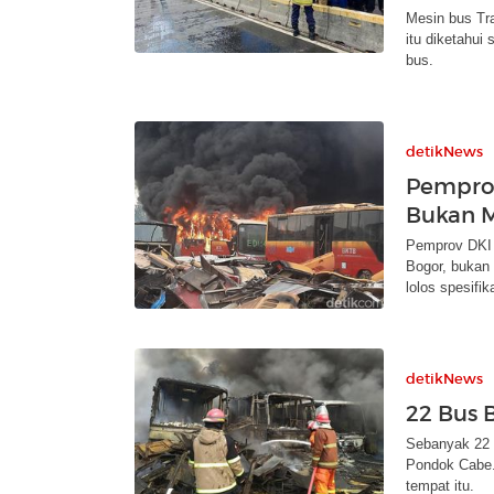
Mesin bus Tr
itu diketahui
bus.
detikNews
Pemprov
Bukan M
Pemprov DKI 
Bogor, bukan 
lolos spesifik
detikNews
22 Bus 
Sebanyak 22 b
Pondok Cabe. 
tempat itu.