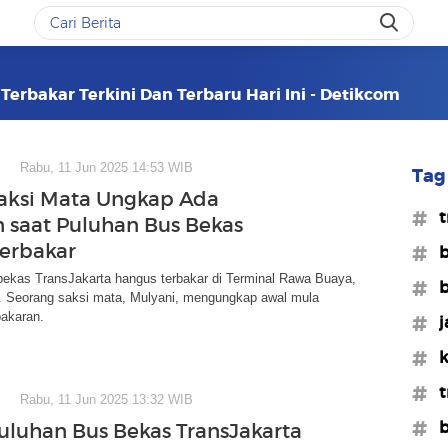
 Terbakar Terkini Dan Terbaru Hari Ini - Detikcom
Rabu, 11 Jun 2025 14:53 WIB
Tag 
aksi Mata Ungkap Ada
#t
 saat Puluhan Bus Bekas
Terbakar
#b
bekas TransJakarta hangus terbakar di Terminal Rawa Buaya,
#b
t. Seorang saksi mata, Mulyani, mengungkap awal mula
bakaran.
#j
#k
#t
Rabu, 11 Jun 2025 13:32 WIB
#b
uluhan Bus Bekas TransJakarta