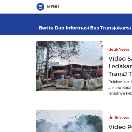
MENU
Berita Dan Informasi Bus Transjakarta
detikNews
Video S
Ledakan
TransJ 
Puluhan bus 
Jakarta Bara
terjadinya ke
detikNews
Video P