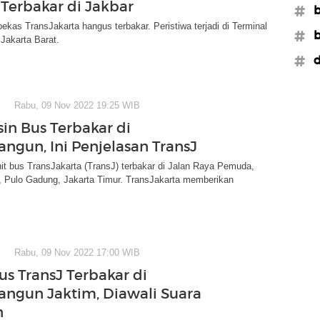
Terbakar di Jakbar
#b
ekas TransJakarta hangus terbakar. Peristiwa terjadi di Terminal
#b
Jakarta Barat.
#d
Rabu, 09 Nov 2022 19:25 WIB
in Bus Terbakar di
gun, Ini Penjelasan TransJ
it bus TransJakarta (TransJ) terbakar di Jalan Raya Pemuda,
Pulo Gadung, Jakarta Timur. TransJakarta memberikan
Rabu, 09 Nov 2022 17:00 WIB
us TransJ Terbakar di
gun Jaktim, Diawali Suara
n