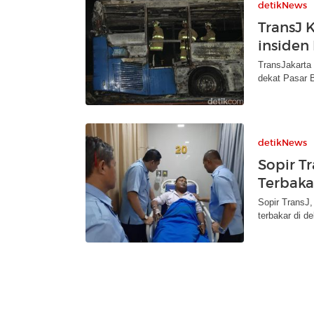
detikNews
TransJ 
insiden
TransJakarta
dekat Pasar 
detikNews
Sopir T
Terbaka
Sopir TransJ,
terbakar di d