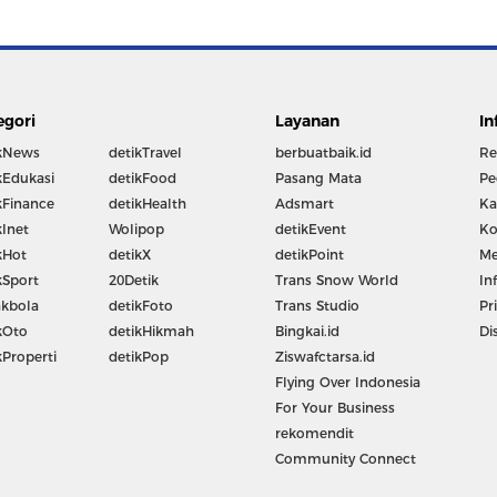
egori
Layanan
In
kNews
detikTravel
berbuatbaik.id
Re
kEdukasi
detikFood
Pasang Mata
Pe
kFinance
detikHealth
Adsmart
Ka
kInet
Wolipop
detikEvent
Ko
kHot
detikX
detikPoint
Me
kSport
20Detik
Trans Snow World
In
kbola
detikFoto
Trans Studio
Pr
kOto
detikHikmah
Bingkai.id
Di
kProperti
detikPop
Ziswafctarsa.id
Flying Over Indonesia
For Your Business
rekomendit
Community Connect