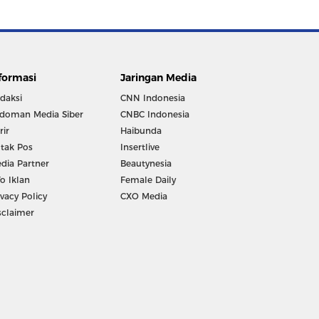
formasi
Jaringan Media
daksi
CNN Indonesia
doman Media Siber
CNBC Indonesia
rir
Haibunda
tak Pos
Insertlive
dia Partner
Beautynesia
fo Iklan
Female Daily
ivacy Policy
CXO Media
sclaimer