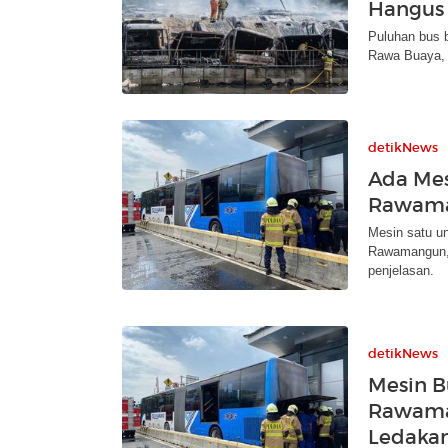
Hangus 
Puluhan bus b
Rawa Buaya, 
detikNews
Ada Mes
Rawaman
Mesin satu un
Rawamangun, 
penjelasan.
detikNews
Mesin B
Rawaman
Ledaka