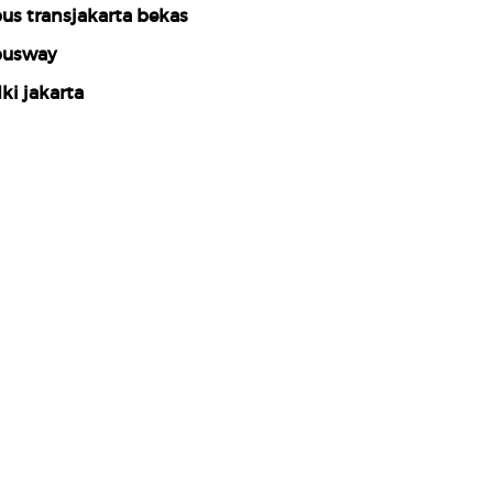
us transjakarta bekas
usway
ki jakarta