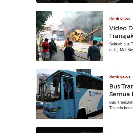
detikNews
Video D
Transja
Sebuah bus Tr
dekat Mal Bas
detikNews
Bus Tra
Semua 
Bus TransJaka
Tak ada korban