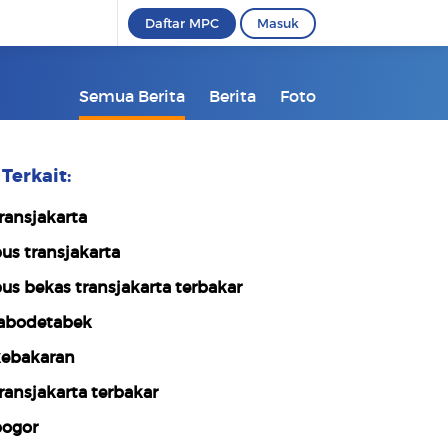
Daftar MPC
Masuk
Semua Berita
Berita
Foto
Terkait:
ransjakarta
us transjakarta
us bekas transjakarta terbakar
abodetabek
ebakaran
ransjakarta terbakar
ogor