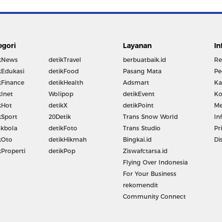
egori
Layanan
In
kNews
detikTravel
berbuatbaik.id
Re
kEdukasi
detikFood
Pasang Mata
Pe
kFinance
detikHealth
Adsmart
Ka
kInet
Wolipop
detikEvent
Ko
kHot
detikX
detikPoint
Me
kSport
20Detik
Trans Snow World
In
kbola
detikFoto
Trans Studio
Pr
kOto
detikHikmah
Bingkai.id
Di
kProperti
detikPop
Ziswafctarsa.id
Flying Over Indonesia
For Your Business
rekomendit
Community Connect