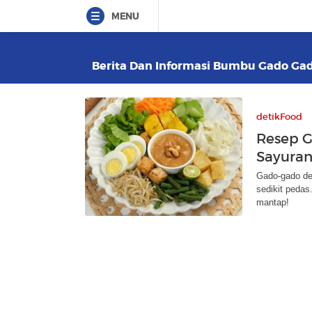
MENU
Berita Dan Informasi Bumbu Gado Gado
detikFood
Resep G
Sayura
Gado-gado de
sedikit peda
mantap!