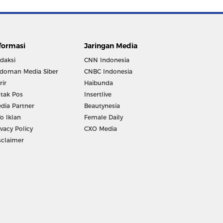
formasi
Jaringan Media
daksi
CNN Indonesia
doman Media Siber
CNBC Indonesia
rir
Haibunda
tak Pos
Insertlive
dia Partner
Beautynesia
fo Iklan
Female Daily
ivacy Policy
CXO Media
sclaimer