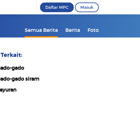
Daftar MPC
Masuk
Semua Berita
Berita
Foto
Terkait:
ado-gado
ado-gado siram
ayuran