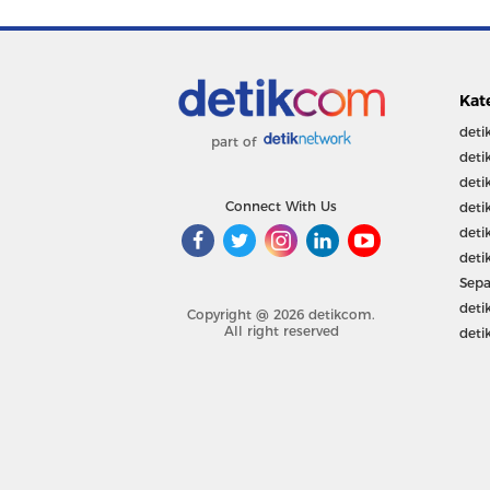
Kat
deti
part of
deti
deti
Connect With Us
deti
deti
deti
Sepa
deti
Copyright @ 2026 detikcom.
All right reserved
deti