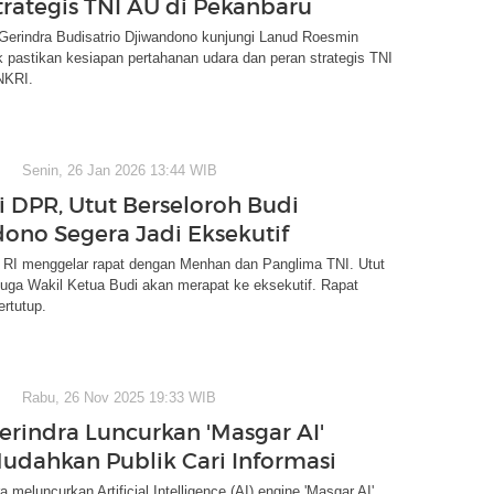
trategis TNI AU di Pekanbaru
Gerindra Budisatrio Djiwandono kunjungi Lanud Roesmin
k pastikan kesiapan pertahanan udara dan peran strategis TNI
NKRI.
Senin, 26 Jan 2026 13:44 WIB
i DPR, Utut Berseloroh Budi
ono Segera Jadi Eksekutif
 RI menggelar rapat dengan Menhan dan Panglima TNI. Utut
uga Wakil Ketua Budi akan merapat ke eksekutif. Rapat
ertutup.
Rabu, 26 Nov 2025 19:33 WIB
erindra Luncurkan 'Masgar AI'
udahkan Publik Cari Informasi
a meluncurkan Artificial Intelligence (AI) engine 'Masgar AI'.