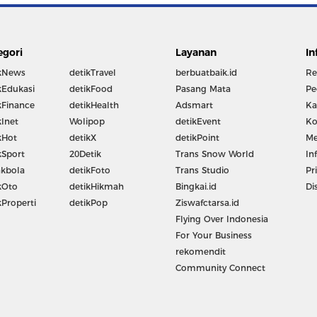
egori
Layanan
In
kNews
detikTravel
berbuatbaik.id
Re
kEdukasi
detikFood
Pasang Mata
Pe
kFinance
detikHealth
Adsmart
Ka
kInet
Wolipop
detikEvent
Ko
kHot
detikX
detikPoint
Me
kSport
20Detik
Trans Snow World
In
kbola
detikFoto
Trans Studio
Pr
kOto
detikHikmah
Bingkai.id
Di
kProperti
detikPop
Ziswafctarsa.id
Flying Over Indonesia
For Your Business
rekomendit
Community Connect