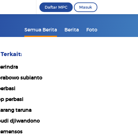
Daftar MPC
Masuk
Semua Berita
Berita
Foto
Terkait:
erindra
rabowo subianto
erbasi
p perbasi
arang taruna
udi djiwandono
emensos