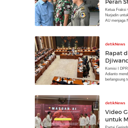
Peran S
Ketua Fraksi 
Nurjadin untu
AU menjaga 
detikNews
Rapat d
Djiwand
Komisi I DPR
Adianto mend
berlangsung t
detikNews
Video G
untuk M
Partai Gerindr