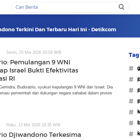
ndono Terkini Dan Terbaru Hari Ini - Detikcom
Senin, 25 Mei 2026 10:59 WIB
Tag 
rio: Pemulangan 9 WNI
#g
p Israel Bukti Efektivitas
si RI
#p
Gerindra, Budisatrio, syukuri kepulangan 9 WNI dari Israel. Dia
#p
plomasi pemerintah dan dukungan negara sahabat dalam proses
#p
#k
#b
Rabu, 13 Mei 2026 19:35 WIB
#k
rio Djiwandono Terkesima