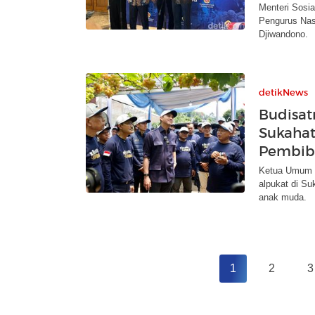
Menteri Sosia
Pengurus Nas
Djiwandono.
detikNews
Budisat
Sukahat
Pembib
Ketua Umum Ka
alpukat di Su
anak muda.
1
2
3