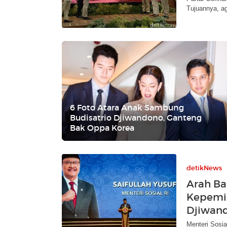
Tujuannya, ag
6 Foto Atara Anak Sambung
Budisatrio Djiwandono, Ganteng
Bak Oppa Korea
detikNews
Arah Ba
Kepemi
Djiwan
Menteri Sosi