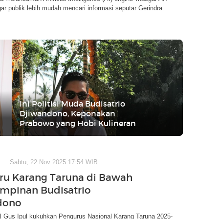
ar publik lebih mudah mencari informasi seputar Gerindra.
Ini Politisi Muda Budisatrio
Djiwandono, Keponakan
Prabowo yang Hobi Kulineran
Sabtu, 22 Nov 2025 17:54 WIB
ru Karang Taruna di Bawah
mpinan Budisatrio
dono
al Gus Ipul kukuhkan Pengurus Nasional Karang Taruna 2025-