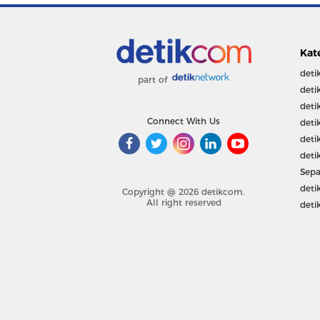
Kat
deti
part of
deti
deti
Connect With Us
deti
deti
deti
Sepa
deti
Copyright @ 2026 detikcom.
All right reserved
deti