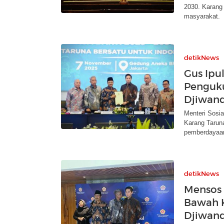
2030. Karang
masyarakat.
detikNews
Gus Ipu
Penguku
Djiwan
Menteri Sosi
Karang Taruna
pemberdayaan
detikNews
Mensos 
Bawah 
Djiwan