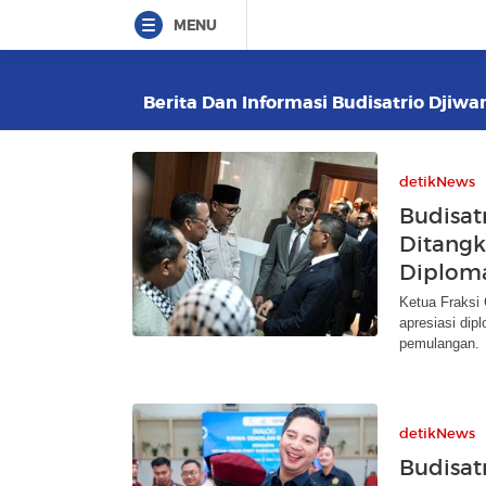
MENU
Berita Dan Informasi Budisatrio Djiwa
detikNews
Budisat
Ditangka
Diploma
Ketua Fraksi 
apresiasi di
pemulangan.
detikNews
Budisat