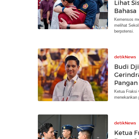
Lihat S
Bahasa
Kemensos mem
melihat Seko
berpotensi.
detikNews
Budi Dj
Gerindr
Pangan
Ketua Fraksi 
menekankan p
detikNews
Ketua F