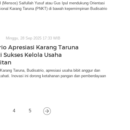
l (Mensos) Saifullah Yusuf atau Gus Ipul mendukung Orientasi
ional Karang Taruna (PNKT) di bawah kepemimpinan Budisatrio
Minggu, 28 Sep 2025 17:33 WIB
rio Apresiasi Karang Taruna
i Sukses Kelola Usaha
itan
rang Taruna, Budisatrio, apresiasi usaha bibit anggur dan
kahati. Inovasi ini dorong ketahanan pangan dan pemberdayaan
4
5