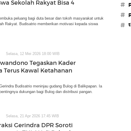
iswa Sekolah Rakyat Bisa 4
#p
#p
buka peluang bagi duta besar dan tokoh masyarakat untuk
lah Rakyat. Budisatrio memberikan motivasi kepada siswa
#t
Selasa, 12 Mei 2026 18:00 WIB
iwandono Tegaskan Kader
a Terus Kawal Ketahanan
Gerindra Budisatrio meninjau gudang Bulog di Balikpapan. Ia
entingnya dukungan bagi Bulog dan distribusi pangan.
Selasa, 21 Apr 2026 17:45 WIB
raksi Gerindra DPR Soroti