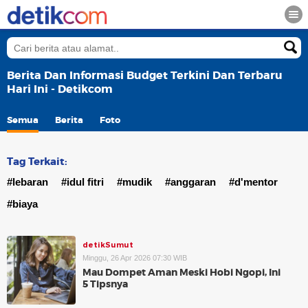
Berita Dan Informasi Budget Terkini Dan Terbaru
Hari Ini - Detikcom
Semua
Berita
Foto
Tag Terkait:
#lebaran
#idul fitri
#mudik
#anggaran
#d'mentor
#biaya
detikSumut
Minggu, 26 Apr 2026 07:30 WIB
Mau Dompet Aman Meski Hobi Ngopi, Ini
5 Tipsnya